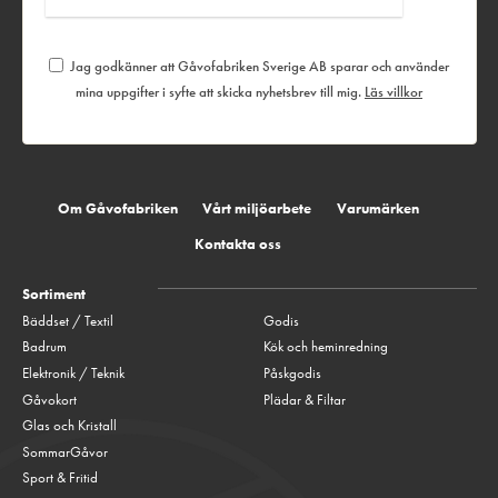
Jag godkänner att Gåvofabriken Sverige AB sparar och använder
mina uppgifter i syfte att skicka nyhetsbrev till mig.
Läs villkor
Om Gåvofabriken
Vårt miljöarbete
Varumärken
Kontakta oss
Sortiment
Bäddset / Textil
Godis
Badrum
Kök och heminredning
Elektronik / Teknik
Påskgodis
Gåvokort
Plädar & Filtar
Glas och Kristall
SommarGåvor
Sport & Fritid