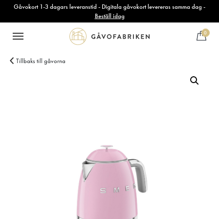
Gåvokort 1-3 dagars leveranstid - Digitala gåvokort levereras samma dag -
Beställ idag
0
Tillbaks till gåvorna