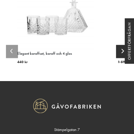
OFFERTFÖRFRÅGAN
Elegant karaffset, karaff och 4 glas
KitchenAi
440
kr
1 599
kr
1
Stämpelgatan 7