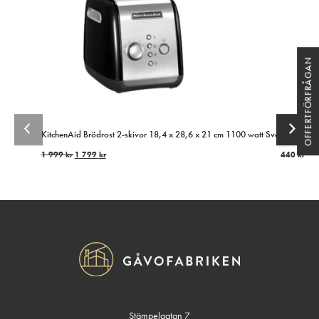
OFFERTFÖRFRÅGAN
KitchenAid Brödrost 2-skivor 18,4 x 28,6 x 21 cm 1100 watt Svart
Exklusivt 
1 999
kr
1 799
kr
440
kr
Stämpelgatan 7