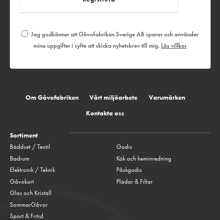
Jag godkänner att Gåvofabriken Sverige AB sparar och använder
mina uppgifter i syfte att skicka nyhetsbrev till mig.
Läs villkor
Om Gåvofabriken
Vårt miljöarbete
Varumärken
Kontakta oss
Sortiment
Bäddset / Textil
Godis
Badrum
Kök och heminredning
Elektronik / Teknik
Påskgodis
Gåvokort
Plädar & Filtar
Glas och Kristall
SommarGåvor
Sport & Fritid