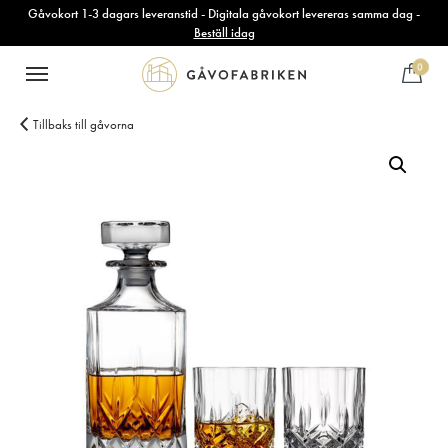
Gåvokort 1-3 dagars leveranstid - Digitala gåvokort levereras samma dag -
Beställ idag
0
Tillbaks till gåvorna