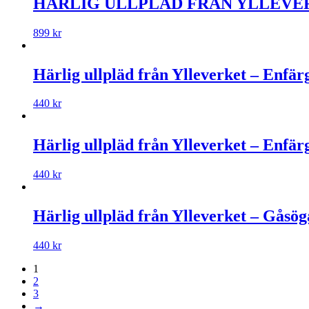
HÄRLIG ULLPLÄD FRÅN YLLEVERKE
899
kr
Härlig ullpläd från Ylleverket – Enfär
440
kr
Härlig ullpläd från Ylleverket – Enfär
440
kr
Härlig ullpläd från Ylleverket – Gåsög
440
kr
1
2
3
→