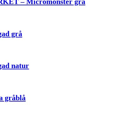
T – Micromönster grå
gad grå
gad natur
a gråblå