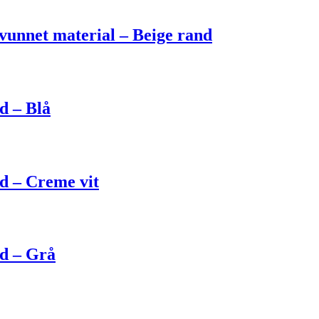
unnet material – Beige rand
d – Blå
d – Creme vit
ed – Grå