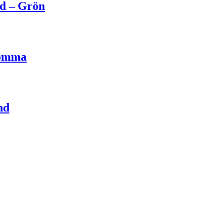
ed – Grön
lomma
nd