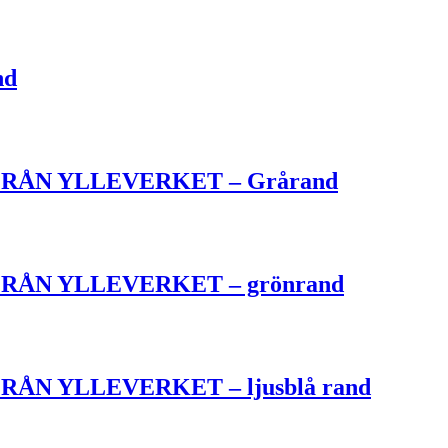
nd
ÅN YLLEVERKET – Grårand
ÅN YLLEVERKET – grönrand
N YLLEVERKET – ljusblå rand