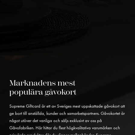
Marknadens mest
populära gåvokort
Supreme Giftcard är ett av Sveriges mest uppskattade gåvokort att
ge bort till anställda, kunder och samarbetspartners. Gåvokortet är
något utöver det vanliga och säljs exklusivt av oss på
Gåvofabriken. Här hittar du flest högkvalitativa varumärken och
prisvärda produkter där du slipper mellanhänder. Supreme