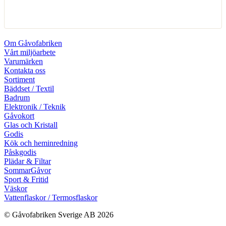
Om Gåvofabriken
Vårt miljöarbete
Varumärken
Kontakta oss
Sortiment
Bäddset / Textil
Badrum
Elektronik / Teknik
Gåvokort
Glas och Kristall
Godis
Kök och heminredning
Påskgodis
Plädar & Filtar
SommarGåvor
Sport & Fritid
Väskor
Vattenflaskor / Termosflaskor
© Gåvofabriken Sverige AB 2026