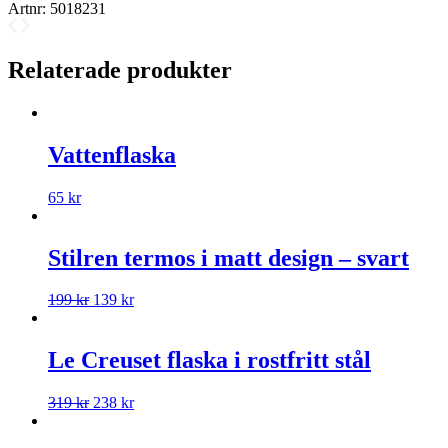
Artnr:
5018231
Relaterade produkter
Vattenflaska
65
kr
Stilren termos i matt design – svart
199
kr
139
kr
Le Creuset flaska i rostfritt stål
319
kr
238
kr