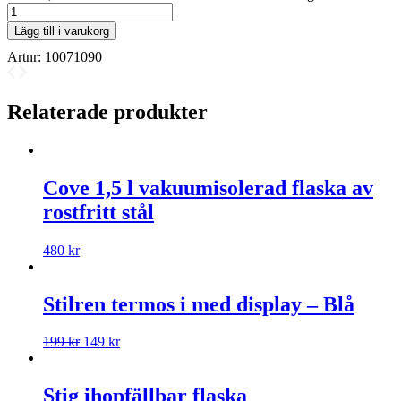
Lägg till i varukorg
Artnr:
10071090
Relaterade produkter
Cove 1,5 l vakuumisolerad flaska av
rostfritt stål
480
kr
Stilren termos i med display – Blå
199
kr
149
kr
Stig ihopfällbar flaska