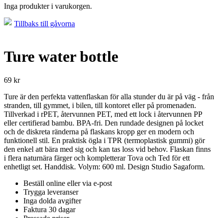
Inga produkter i varukorgen.
Tillbaks till gåvorna
Ture water bottle
69
kr
Ture är den perfekta vattenflaskan för alla stunder du är på väg - från
stranden, till gymmet, i bilen, till kontoret eller på promenaden.
Tillverkad i rPET, återvunnen PET, med ett lock i återvunnen PP
eller certifierad bambu. BPA-fri. Den rundade designen på locket
och de diskreta ränderna på flaskans kropp ger en modern och
funktionell stil. En praktisk ögla i TPR (termoplastisk gummi) gör
den enkel att bära med sig och kan tas loss vid behov. Flaskan finns
i flera naturnära färger och kompletterar Tova och Ted för ett
enhetligt set. Handdisk. Volym: 600 ml. Design Studio Sagaform.
Beställ online eller via e-post
Trygga leveranser
Inga dolda avgifter
Faktura 30 dagar