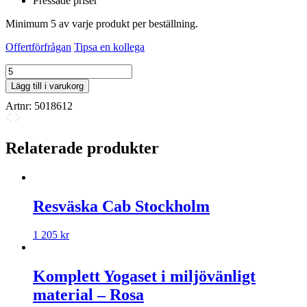
Pressade priser
Minimum 5 av varje produkt per beställning.
Offertförfrågan
Tipsa en kollega
Ture
water
Lägg till i varukorg
bottle
Artnr:
5018612
mängd
Relaterade produkter
Resväska Cab Stockholm
1 205
kr
Komplett Yogaset i miljövänligt
material – Rosa