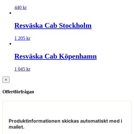
440
kr
Resväska Cab Stockholm
1 205
kr
Resväska Cab Köpenhamn
1 045
kr
×
Offertförfrågan
Produktinformationen skickas automatiskt med i
mailet.