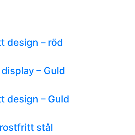
tt design – röd
 display – Guld
tt design – Guld
ostfritt stål