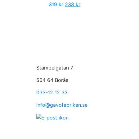
319
kr
238
kr
Stämpelgatan 7
504 64 Borås
033-12 12 33
info@gavofabriken.se