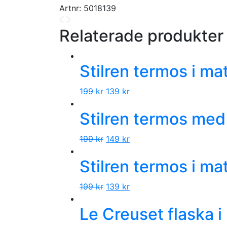
Artnr:
5018139
Relaterade produkter
Stilren termos i ma
199
kr
139
kr
Stilren termos med
199
kr
149
kr
Stilren termos i ma
199
kr
139
kr
Le Creuset flaska i r