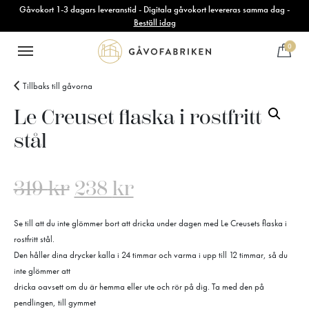
Gåvokort 1-3 dagars leveranstid - Digitala gåvokort levereras samma dag -
Beställ idag
0
Tillbaks till gåvorna
Le Creuset flaska i rostfritt
stål
319
kr
238
kr
Se till att du inte glömmer bort att dricka under dagen med Le Creusets flaska i
rostfritt stål.
Den håller dina drycker kalla i 24 timmar och varma i upp till 12 timmar, så du
inte glömmer att
dricka oavsett om du är hemma eller ute och rör på dig. Ta med den på
pendlingen, till gymmet