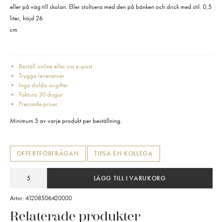
eller på väg till skolan. Eller stoltsera med den på bänken och drick med stil. 0,5
liter, höjd 26
cm
Beställ online eller via e-post
Trygga leveranser
Inga dolda avgifter
Faktura 30 dagar
Pressade priser
Minimum 5 av varje produkt per beställning.
OFFERTFÖRFRÅGAN
TIPSA EN KOLLEGA
LÄGG TILL I VARUKORG
Artnr:
41208506420000
Relaterade produkter