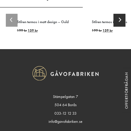
Stilren termos i matt design – Guld
Stilren termos i matt desig
199
kr
139
kr
199
kr
139
kr
OFFERTFÖRFRÅGAN
Stämpelgatan 7
504 64 Borås
033-12 12 33
info@gavofabriken.se