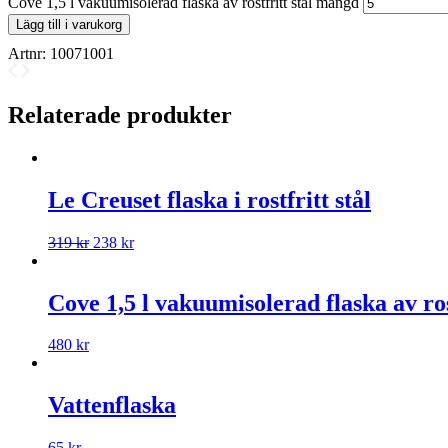
Cove 1,5 l vakuumisolerad flaska av rostfritt stål mängd
Lägg till i varukorg
Artnr:
10071001
Relaterade produkter
Le Creuset flaska i rostfritt stål
319
kr
238
kr
Cove 1,5 l vakuumisolerad flaska av rost
480
kr
Vattenflaska
65
kr