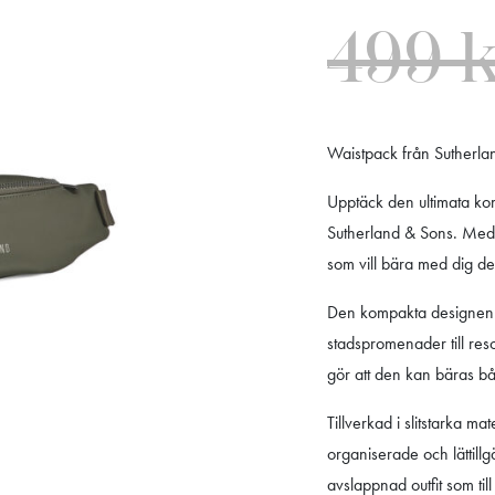
499
Waistpack från Sutherlan
Upptäck den ultimata ko
Sutherland & Sons. Med s
som vill bära med dig det
Den kompakta designen g
stadspromenader till res
gör att den kan bäras båd
Tillverkad i slitstarka m
organiserade och lättillg
avslappnad outfit som til