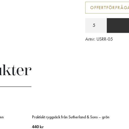
OFFERTFÖRFRÅG
Artnr:
USRR-05
ukter
mn
Praktiskt ryggsäck från Sutherland & Sons – grön
440
kr