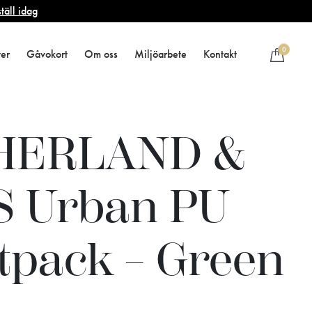
täll idag
0
ter
Gåvokort
Om oss
Miljöarbete
Kontakt
HERLAND &
 Urban PU
tpack – Green