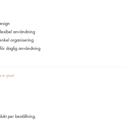
design
flexibel användning
 enkel organisering
l för daglig användning
ia e-post
ukt per beställning.