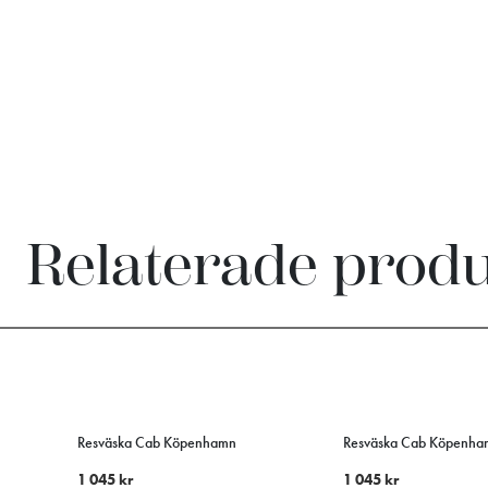
Relaterade prod
Resväska Cab Köpenhamn
Resväska Cab Köpenha
1 045
kr
1 045
kr