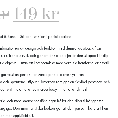
kr
149
kr
d & Sons – Stil och funktion i perfekt balans
mbinationen av design och funktion med denna waistpack från
itt stilrena uttryck och genomtänkta detaljer är den skapad för dig
 viktigaste – utan att kompromissa med vare sig komfort eller estetik.
ör väskan perfekt för vardagens alla äventyr, från
or och spontana utflykter. Justerbar rem ger en flexibel passform och
e runt midjan eller som crossbody – helt efter din stil.
aterial och med smarta facklösningar håller den dina tillhörigheter
ängliga. Den minimalistiska looken gör att den passar lika bra till en
l en mer uppklädd stil.