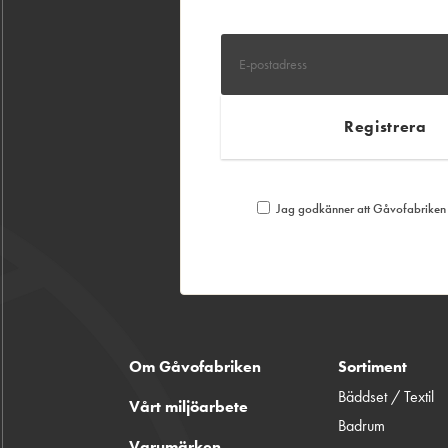
Jag godkänner att Gåvofabriken S
Om Gåvofabriken
Sortiment
Bäddset / Textil
Vårt miljöarbete
Badrum
Varumärken