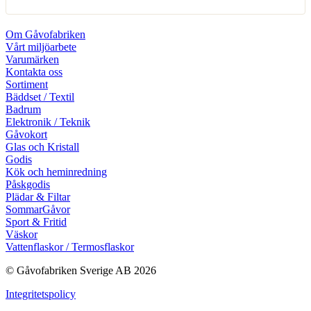
Om Gåvofabriken
Vårt miljöarbete
Varumärken
Kontakta oss
Sortiment
Bäddset / Textil
Badrum
Elektronik / Teknik
Gåvokort
Glas och Kristall
Godis
Kök och heminredning
Påskgodis
Plädar & Filtar
SommarGåvor
Sport & Fritid
Väskor
Vattenflaskor / Termosflaskor
© Gåvofabriken Sverige AB 2026
Integritetspolicy