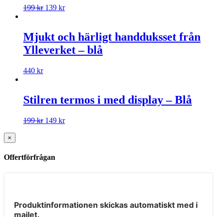
199
kr
139
kr
Mjukt och härligt handduksset från
Ylleverket – blå
440
kr
Stilren termos i med display – Blå
199
kr
149
kr
×
Offertförfrågan
Produktinformationen skickas automatiskt med i
mailet.