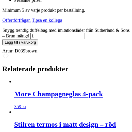
Pressade priser
Minimum 5 av varje produkt per beställning.
Offertförfrågan
Tipsa en kollega
Snygg trendig duffelbag med imitationsläder från Sutherland & Sons
– Brun mängd
Lägg till i varukorg
Artnr:
D039brown
Relaterade produkter
More Champagneglas 4-pack
359
kr
Stilren termos i matt design – röd