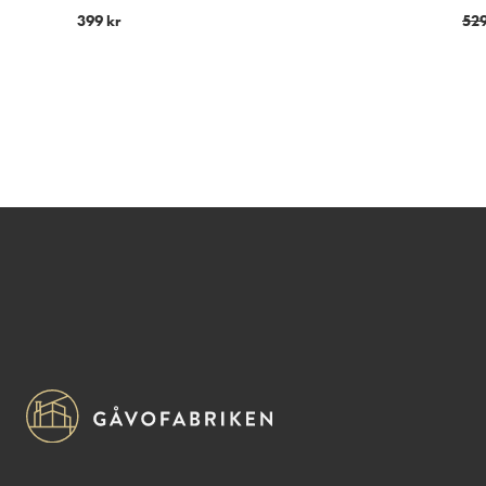
399
kr
52