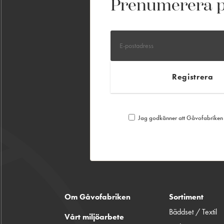
Prenumerera p
Jag godkänner att Gåvofabriken S
Om Gåvofabriken
Sortiment
Bäddset / Textil
Vårt miljöarbete