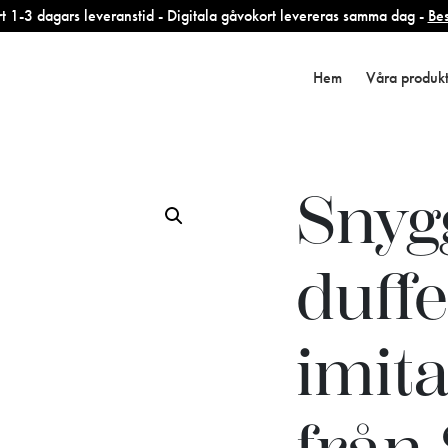
 1-3 dagars leveranstid - Digitala gåvokort levereras samma dag -
Bes
Hem
Våra produk
Snyg
duff
imit