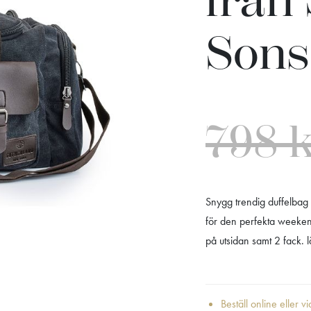
från
Sons
798
Snygg trendig duffelbag 
för den perfekta weekend
på utsidan samt 2 fack.
Beställ online eller v