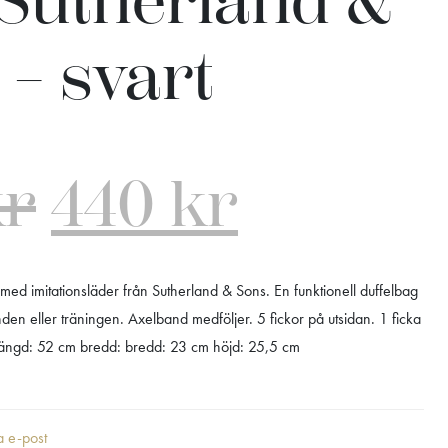
 Sutherland &
 – svart
kr
440
kr
med imitationsläder från Sutherland & Sons. En funktionell duffelbag
en eller träningen. Axelband medföljer. 5 fickor på utsidan. 1 ficka
 längd: 52 cm bredd: bredd: 23 cm höjd: 25,5 cm
ia e-post