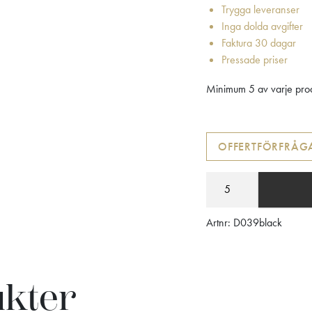
Trygga leveranser
Inga dolda avgifter
Faktura 30 dagar
Pressade priser
Minimum 5 av varje prod
OFFERTFÖRFRÅG
Artnr:
D039black
ukter