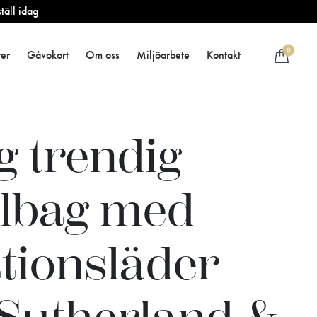
täll idag
0
ter
Gåvokort
Om oss
Miljöarbete
Kontakt
g trendig
elbag med
ationsläder