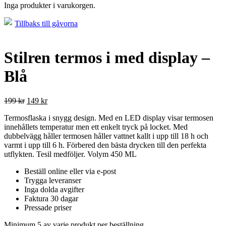
Inga produkter i varukorgen.
Tillbaks till gåvorna
Stilren termos i med display –
Blå
199
kr
149
kr
Termosflaska i snygg design. Med en LED display visar termosen
innehållets temperatur men ett enkelt tryck på locket. Med
dubbelvägg håller termosen håller vattnet kallt i upp till 18 h och
varmt i upp till 6 h. Förbered den bästa drycken till den perfekta
utflykten. Tesil medföljer. Volym 450 ML
Beställ online eller via e-post
Trygga leveranser
Inga dolda avgifter
Faktura 30 dagar
Pressade priser
Minimum 5 av varje produkt per beställning.