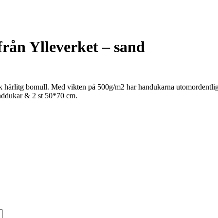
rån Ylleverket – sand
juk härlitg bomull. Med vikten på 500g/m2 har handukarna utomordentl
anddukar & 2 st 50*70 cm.