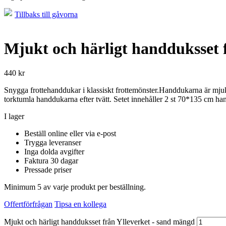
Tillbaks till gåvorna
Mjukt och härligt handduksset f
440
kr
Snygga frottehanddukar i klassiskt frottemönster.Handdukarna är m
torktumla handdukarna efter tvätt. Setet innehåller 2 st 70*135 cm h
I lager
Beställ online eller via e-post
Trygga leveranser
Inga dolda avgifter
Faktura 30 dagar
Pressade priser
Minimum 5 av varje produkt per beställning.
Offertförfrågan
Tipsa en kollega
Mjukt och härligt handduksset från Ylleverket - sand mängd