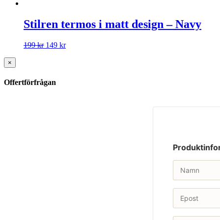
Stilren termos i matt design – Navy
199
kr
149
kr
×
Offertförfrågan
Produktinfo