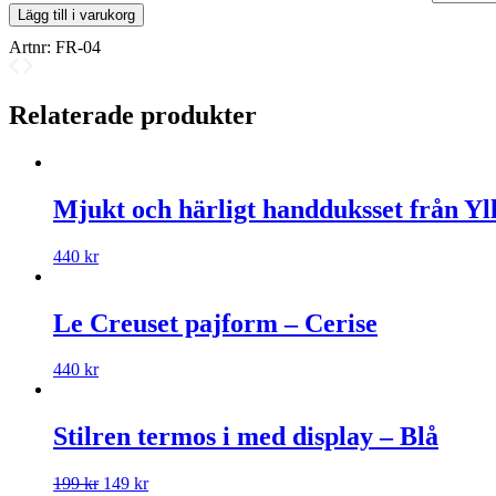
Lägg till i varukorg
Artnr:
FR-04
Relaterade produkter
Mjukt och härligt handduksset från Yll
440
kr
Le Creuset pajform – Cerise
440
kr
Stilren termos i med display – Blå
199
kr
149
kr