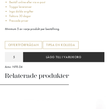
Beställ online eller via e-post
Trygga leveranser
Inga dolda avgifter
Faktura 30 dagar
Pressade priser
Minimum 5 av varje produkt per beställning.
OFFERTFÖRFRÅGAN
TIPSA EN KOLLEGA
LÄGG TILL I VARUKORG
Artnr:
NFR-04
Relaterade produkter