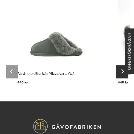
OFFERTFÖRFRÅGAN
Fårskinnstofflor från Ylleverket – Grå
Härlig ull
440
kr
440
kr