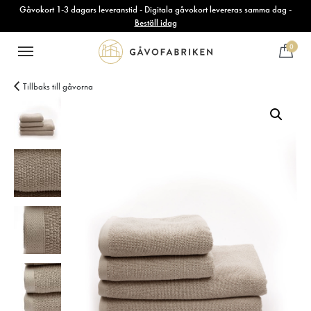
Gåvokort 1-3 dagars leveranstid - Digitala gåvokort levereras samma dag -
Beställ idag
0
Tillbaks till gåvorna