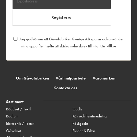
Jag godkänner att Gåvofabriken Sverige AB sparar och använder
mina uppgifter i syfte att skicka nyhetsbrev till mig.
Läs villkor
Om Gåvofabriken
Vårt miljöarbete
Varumärken
Kontakta oss
Sortiment
Bäddset / Textil
Godis
Badrum
Kök och heminredning
Elektronik / Teknik
Påskgodis
Gåvokort
Plädar & Filtar