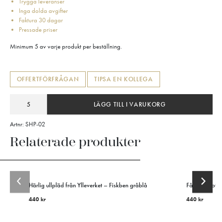
Trygga leveranser
Inga dolda avgifter
Faktura 30 dagar
Pressade priser
Minimum 5 av varje produkt per beställning.
OFFERTFÖRFRÅGAN
TIPSA EN KOLLEGA
LÄGG TILL I VARUKORG
Artnr:
SHP-02
Relaterade produkter
Härlig ullpläd från Ylleverket – Fiskben gråblå
Fårskinnstoffl
440
kr
440
kr