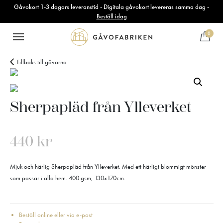
Gåvokort 1-3 dagars leveranstid - Digitala gåvokort levereras samma dag -
Beställ idag
0
Tillbaks till gåvorna
Sherpapläd från Ylleverket
440
kr
Mjuk och härlig Sherpapläd från Ylleverket. Med ett härligt blommigt mönster
som passar i alla hem. 400 gsm, 130x170cm.
Beställ online eller via e-post