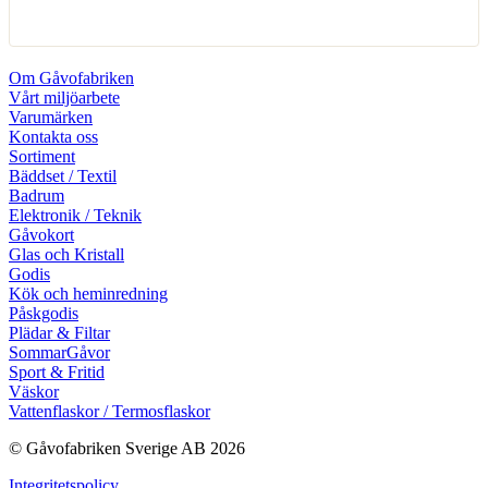
Om Gåvofabriken
Vårt miljöarbete
Varumärken
Kontakta oss
Sortiment
Bäddset / Textil
Badrum
Elektronik / Teknik
Gåvokort
Glas och Kristall
Godis
Kök och heminredning
Påskgodis
Plädar & Filtar
SommarGåvor
Sport & Fritid
Väskor
Vattenflaskor / Termosflaskor
© Gåvofabriken Sverige AB 2026
Integritetspolicy