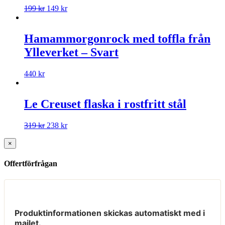
199
kr
149
kr
Hamammorgonrock med toffla från
Ylleverket – Svart
440
kr
Le Creuset flaska i rostfritt stål
319
kr
238
kr
×
Offertförfrågan
Produktinformationen skickas automatiskt med i
mailet.