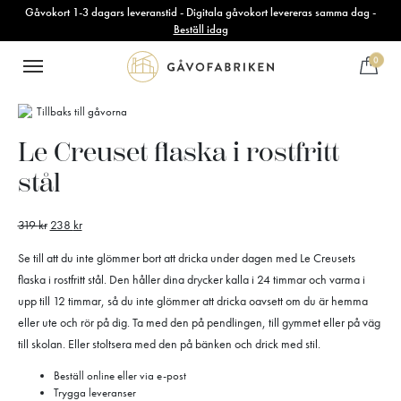
Gåvokort 1-3 dagars leveranstid - Digitala gåvokort levereras samma dag -
Beställ idag
0
Tillbaks till gåvorna
Le Creuset flaska i rostfritt
stål
319
kr
238
kr
Se till att du inte glömmer bort att dricka under dagen med Le Creusets
flaska i rostfritt stål. Den håller dina drycker kalla i 24 timmar och varma i
upp till 12 timmar, så du inte glömmer att dricka oavsett om du är hemma
eller ute och rör på dig. Ta med den på pendlingen, till gymmet eller på väg
till skolan. Eller stoltsera med den på bänken och drick med stil.
Beställ online eller via e-post
Trygga leveranser