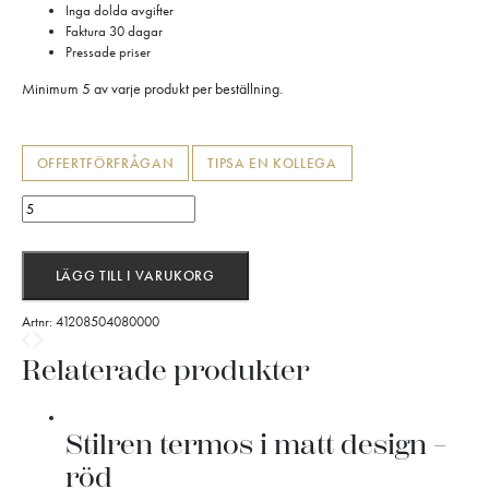
Inga dolda avgifter
Faktura 30 dagar
Pressade priser
Minimum 5 av varje produkt per beställning.
OFFERTFÖRFRÅGAN
TIPSA EN KOLLEGA
Le
Creuset
flaska
i
LÄGG TILL I VARUKORG
rostfritt
stål
Artnr:
41208504080000
mängd
Relaterade produkter
Stilren termos i matt design –
röd