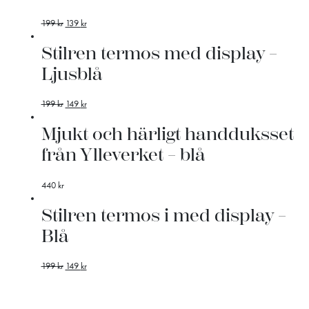
199
kr
139
kr
Stilren termos med display –
Ljusblå
199
kr
149
kr
Mjukt och härligt handduksset
från Ylleverket – blå
440
kr
Stilren termos i med display –
Blå
199
kr
149
kr