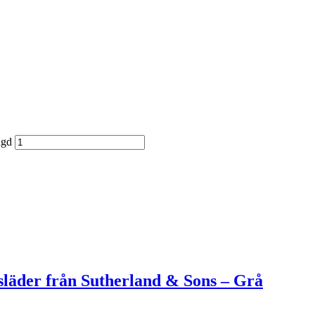
ngd
släder från Sutherland & Sons – Grå