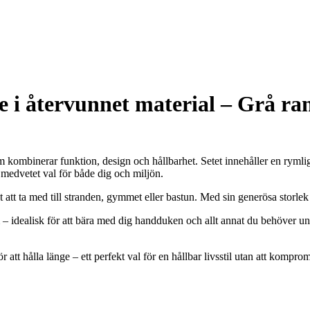
i återvunnet material – Grå ra
om kombinerar funktion, design och hållbarhet. Setet innehåller en rym
t medvetet val för både dig och miljön.
tt ta med till stranden, gymmet eller bastun. Med sin generösa storle
m – idealisk för att bära med dig handduken och allt annat du behöver u
tt hålla länge – ett perfekt val för en hållbar livsstil utan att komprom