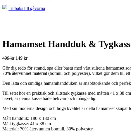
Tillbaks till gåvorna
Hamamset Handduk & Tygkasse 
499
kr
149
kr
Gör dig redo för strand, spa eller bastu med vårt stilrena hamamset s
70% återvunnet material (bomull och polyester), vilket gör dem till et
Den lätta och smidiga hamamhandduken är snabbtorkande och perfekt a
Till setet hör en praktisk och slitstark tygkasse med måtten 41 x 38 c
havet, är denna kasse både bekväm och mångsidig.
Med sin moderna design och höga kvalitet är detta hamamset skapat för a
Mått handduk: 180 x 180 cm
Mått tygkasse: 41 x 38 cm
Material: 70% återvunnen bomull, 30% polyester