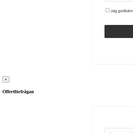
Jag godkänne
×
Offertförfrågan