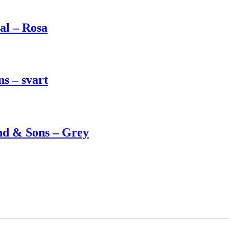
al – Rosa
s – svart
and & Sons – Grey