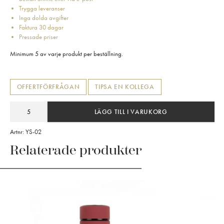
Trygga leveranser
Inga dolda avgifter
Faktura 30 dagar
Pressade priser
Minimum 5 av varje produkt per beställning.
OFFERTFÖRFRÅGAN
TIPSA EN KOLLEGA
LÄGG TILL I VARUKORG
Artnr:
YS-02
Relaterade produkter