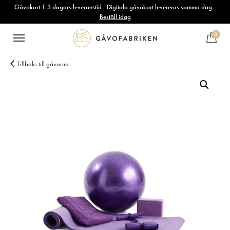
Gåvokort 1-3 dagars leveranstid - Digitala gåvokort levereras samma dag -
Beställ idag
0
Tillbaks till gåvorna