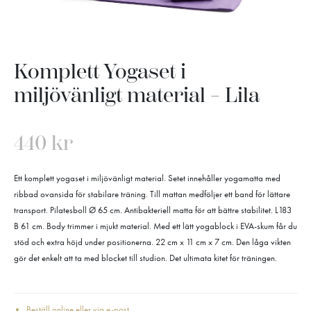
Komplett Yogaset i
miljövänligt material – Lila
440
kr
Ett komplett yogaset i miljövänligt material. Setet innehåller yogamatta med
ribbad ovansida för stabilare träning. Till mattan medföljer ett band för lättare
transport. Pilatesboll Ø 65 cm. Antibakteriell matta för att bättre stabilitet. L183
B 61 cm. Body trimmer i mjukt material. Med ett lätt yogablock i EVA-skum får du
stöd och extra höjd under positionerna. 22 cm x 11 cm x 7 cm. Den låga vikten
gör det enkelt att ta med blocket till studion. Det ultimata kitet för träningen.
Beställ online eller via e-post