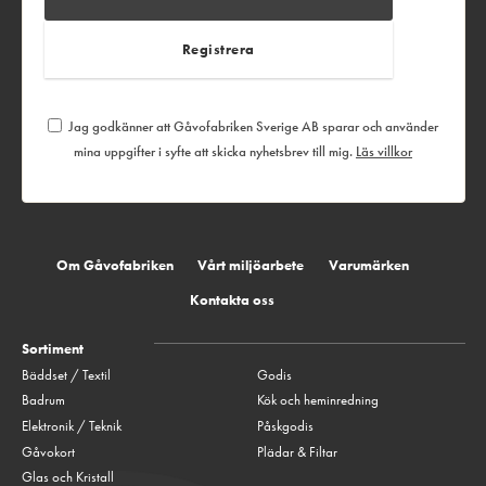
Jag godkänner att Gåvofabriken Sverige AB sparar och använder
mina uppgifter i syfte att skicka nyhetsbrev till mig.
Läs villkor
Om Gåvofabriken
Vårt miljöarbete
Varumärken
Kontakta oss
Sortiment
Bäddset / Textil
Godis
Badrum
Kök och heminredning
Elektronik / Teknik
Påskgodis
Gåvokort
Plädar & Filtar
Glas och Kristall