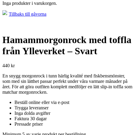
Inga produkter i varukorgen.
Tillbaks till gåvorna
Hamammorgonrock med toffla
från Ylleverket – Svart
440
kr
En snygg morgonrock i tunn härlig kvalité med fiskbensmönster,
som med sin lätthet passar perfekt under våra varmare månader på
året. För att göra outfiten komplett medföljer en lätt slip-in toffla som
matchar morgonrocken.
Beställ online eller via e-post
Trygga leveranser
Inga dolda avgifter
Faktura 30 dagar
Pressade priser
Minimum 5 av varje produkt per beställning.