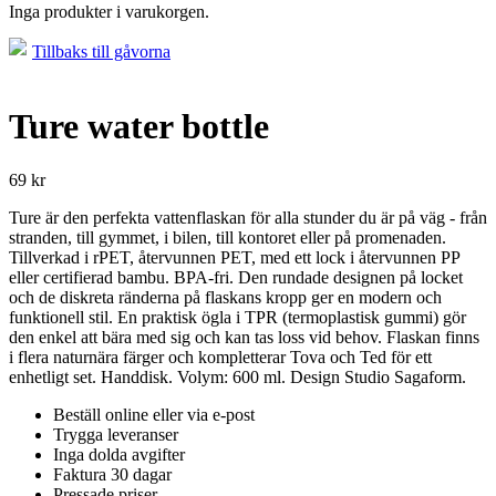
Inga produkter i varukorgen.
Tillbaks till gåvorna
Ture water bottle
69
kr
Ture är den perfekta vattenflaskan för alla stunder du är på väg - från
stranden, till gymmet, i bilen, till kontoret eller på promenaden.
Tillverkad i rPET, återvunnen PET, med ett lock i återvunnen PP
eller certifierad bambu. BPA-fri. Den rundade designen på locket
och de diskreta ränderna på flaskans kropp ger en modern och
funktionell stil. En praktisk ögla i TPR (termoplastisk gummi) gör
den enkel att bära med sig och kan tas loss vid behov. Flaskan finns
i flera naturnära färger och kompletterar Tova och Ted för ett
enhetligt set. Handdisk. Volym: 600 ml. Design Studio Sagaform.
Beställ online eller via e-post
Trygga leveranser
Inga dolda avgifter
Faktura 30 dagar
Pressade priser