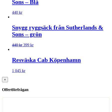
Sons – Blå
440
kr
Snygg ryggsäck från Sutherlands &
Sons – grön
440
kr
399
kr
Resväska Cab Köpenhamn
1 045
kr
×
Offertförfrågan