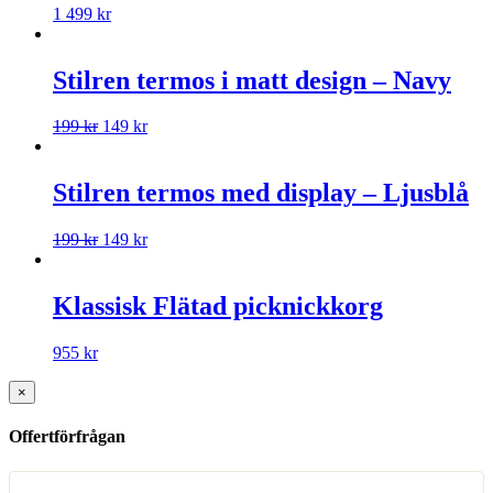
1 499
kr
Stilren termos i matt design – Navy
199
kr
149
kr
Stilren termos med display – Ljusblå
199
kr
149
kr
Klassisk Flätad picknickkorg
955
kr
×
Offertförfrågan