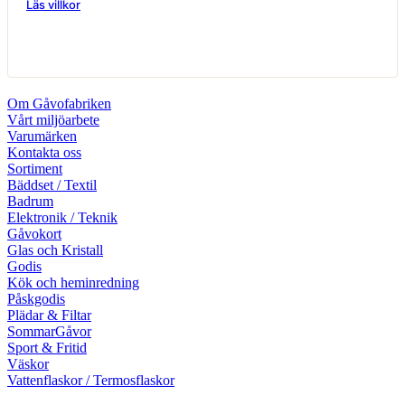
Läs villkor
Om Gåvofabriken
Vårt miljöarbete
Varumärken
Kontakta oss
Sortiment
Bäddset / Textil
Badrum
Elektronik / Teknik
Gåvokort
Glas och Kristall
Godis
Kök och heminredning
Påskgodis
Plädar & Filtar
SommarGåvor
Sport & Fritid
Väskor
Vattenflaskor / Termosflaskor