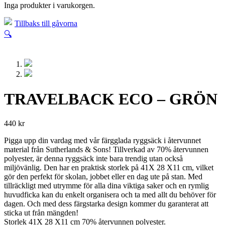
Inga produkter i varukorgen.
Tillbaks till gåvorna
🔍
TRAVELBACK ECO – GRÖN
440
kr
Pigga upp din vardag med vår färgglada ryggsäck i återvunnet
material från Sutherlands & Sons! Tillverkad av 70% återvunnen
polyester, är denna ryggsäck inte bara trendig utan också
miljövänlig. Den har en praktisk storlek på 41X 28 X11 cm, vilket
gör den perfekt för skolan, jobbet eller en dag ute på stan. Med
tillräckligt med utrymme för alla dina viktiga saker och en rymlig
huvudficka kan du enkelt organisera och ta med allt du behöver för
dagen. Och med dess färgstarka design kommer du garanterat att
sticka ut från mängden!
Storlek 41X 28 X11 cm 70% återvunnen polyester.