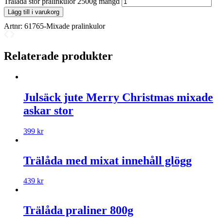
Trälåda stor pralinkulor 2500g mängd
Lägg till i varukorg
Artnr:
61765-Mixade pralinkulor
Relaterade produkter
Julsäck jute Merry Christmas mixade
askar stor
399
kr
Trälåda med mixat innehåll glögg
439
kr
Trälåda praliner 800g