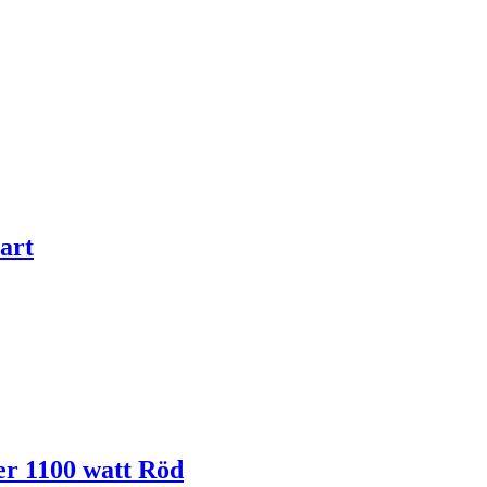
art
er 1100 watt Röd