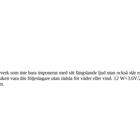
derverk som inte bara imponerar med sitt fängslande ljud utan också st
musiken vara din följeslagare utan rädsla för väder eller vind. 12 W+3
m.