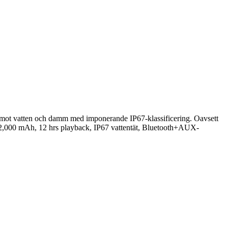
år emot vatten och damm med imponerande IP67-klassificering. Oavsett
.6V/2,000 mAh, 12 hrs playback, IP67 vattentät, Bluetooth+AUX-