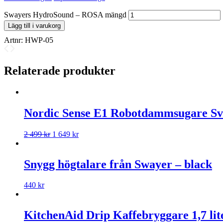
Swayers HydroSound – ROSA mängd
Lägg till i varukorg
Artnr:
HWP-05
Relaterade produkter
Nordic Sense E1 Robotdammsugare Sv
2 499
kr
1 649
kr
Snygg högtalare från Swayer – black
440
kr
KitchenAid Drip Kaffebryggare 1,7 lit