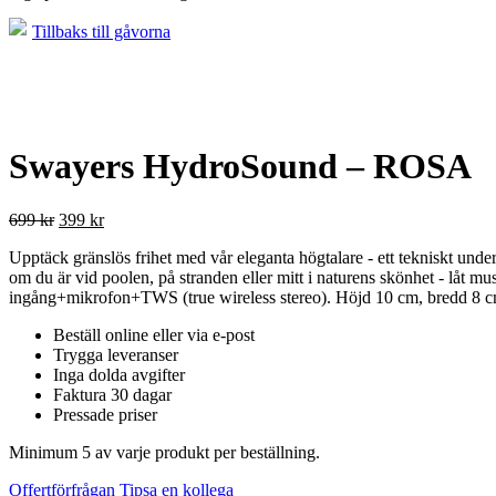
Tillbaks till gåvorna
Swayers HydroSound – ROSA
699
kr
399
kr
Upptäck gränslös frihet med vår eleganta högtalare - ett tekniskt un
om du är vid poolen, på stranden eller mitt i naturens skönhet - låt 
ingång+mikrofon+TWS (true wireless stereo). Höjd 10 cm, bredd 8 c
Beställ online eller via e-post
Trygga leveranser
Inga dolda avgifter
Faktura 30 dagar
Pressade priser
Minimum 5 av varje produkt per beställning.
Offertförfrågan
Tipsa en kollega