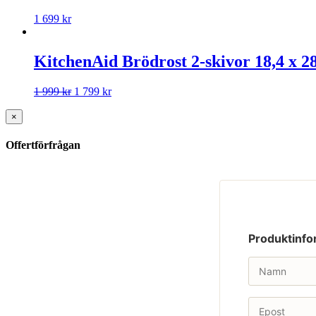
1 699
kr
KitchenAid Brödrost 2-skivor 18,4 x 28
1 999
kr
1 799
kr
×
Offertförfrågan
Produktinfo