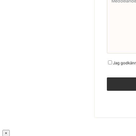
Jag godkänne
×