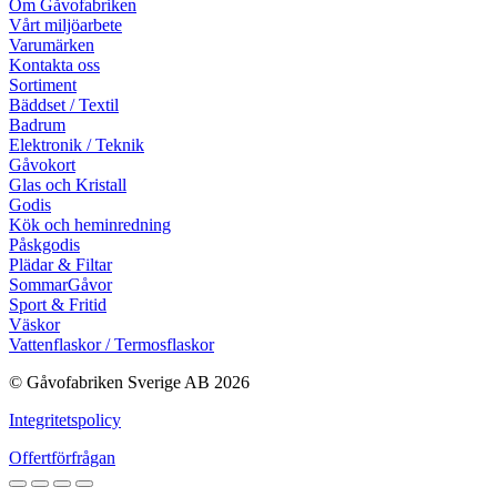
Om Gåvofabriken
Vårt miljöarbete
Varumärken
Kontakta oss
Sortiment
Bäddset / Textil
Badrum
Elektronik / Teknik
Gåvokort
Glas och Kristall
Godis
Kök och heminredning
Påskgodis
Plädar & Filtar
SommarGåvor
Sport & Fritid
Väskor
Vattenflaskor / Termosflaskor
© Gåvofabriken Sverige AB 2026
Integritetspolicy
Offertförfrågan