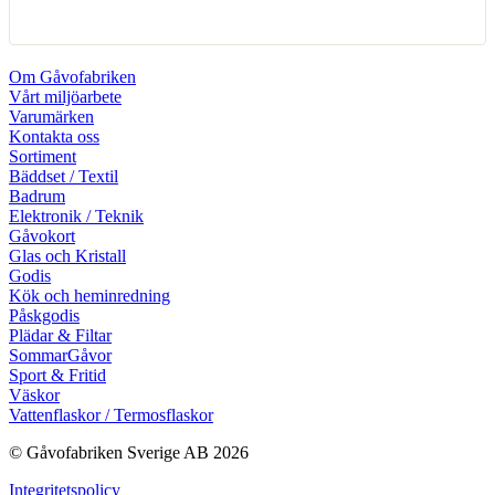
Om Gåvofabriken
Vårt miljöarbete
Varumärken
Kontakta oss
Sortiment
Bäddset / Textil
Badrum
Elektronik / Teknik
Gåvokort
Glas och Kristall
Godis
Kök och heminredning
Påskgodis
Plädar & Filtar
SommarGåvor
Sport & Fritid
Väskor
Vattenflaskor / Termosflaskor
© Gåvofabriken Sverige AB 2026
Integritetspolicy