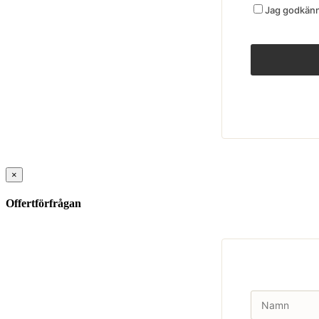
Jag godkänne
×
Offertförfrågan