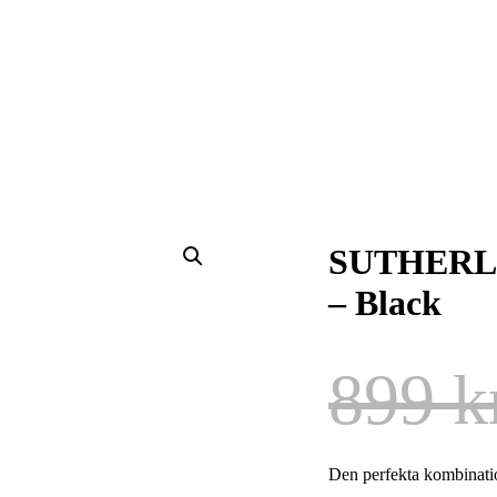
SUTHERLA
– Black
899
k
Den perfekta kombinati