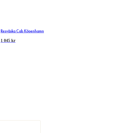
Resväska Cab Köpenhamn
1 045
kr