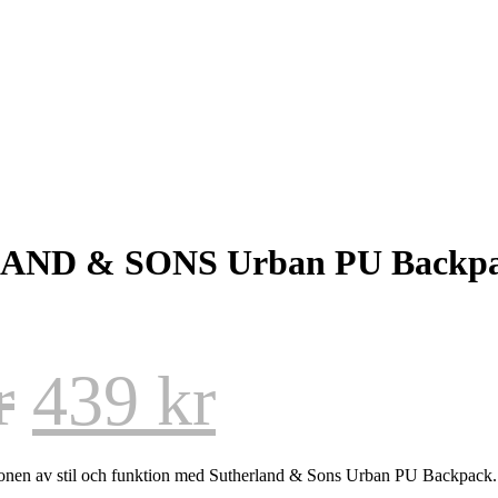
ND & SONS Urban PU Backp
r
439
kr
onen av stil och funktion med Sutherland & Sons Urban PU Backpack.