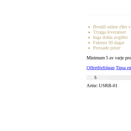
Beställ online eller v
Trygga leveranser
Inga dolda avgifter
Faktura 30 dagar
Pressade priser
Minimum 5 av varje prod
Offertförfrågan
Tipsa en
Artnr:
USRB-01