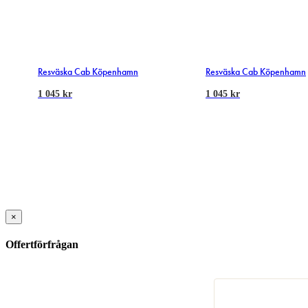
Resväska Cab Köpenhamn
Resväska Cab Köpenhamn
1 045
kr
1 045
kr
×
Offertförfrågan