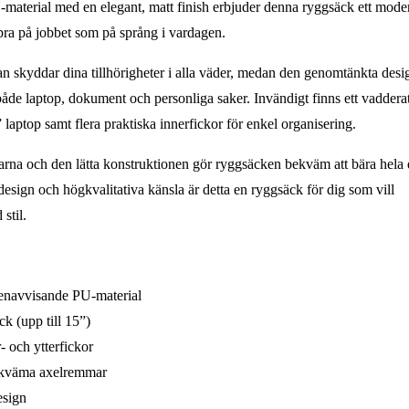
PU-material med en elegant, matt finish erbjuder denna ryggsäck ett mode
bra på jobbet som på språng i vardagen.
n skyddar dina tillhörigheter i alla väder, medan den genomtänkta des
både laptop, dokument och personliga saker. Invändigt finns ett vaddera
laptop samt flera praktiska innerfickor för enkel organisering.
rna och den lätta konstruktionen gör ryggsäcken bekväm att bära hela
esign och högkvalitativa känsla är detta en ryggsäck för dig som vill
stil.
ttenavvisande PU-material
k (upp till 15”)
- och ytterfickor
ekväma axelremmar
esign