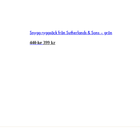
Snygg ryggsäck från Sutherlands & Sons – grön
440
kr
399
kr