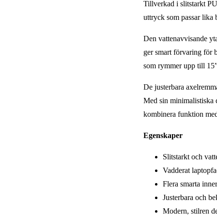
Tillverkad i slitstarkt 
uttryck som passar lika 
Den vattenavvisande yta
ger smart förvaring för 
som rymmer upp till 15” 
De justerbara axelremma
Med sin minimalistiska d
kombinera funktion med 
Egenskaper
Slitstarkt och va
Vadderat laptopfac
Flera smarta inner
Justerbara och b
Modern, stilren d