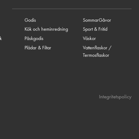
Godis
SommarGåvor
Kök och heminredning
Sport & Fritid
ik
Påskgodis
Väskor
Plädar & Filtar
Vattenflaskor /
Termosflaskor
Integritetspolicy