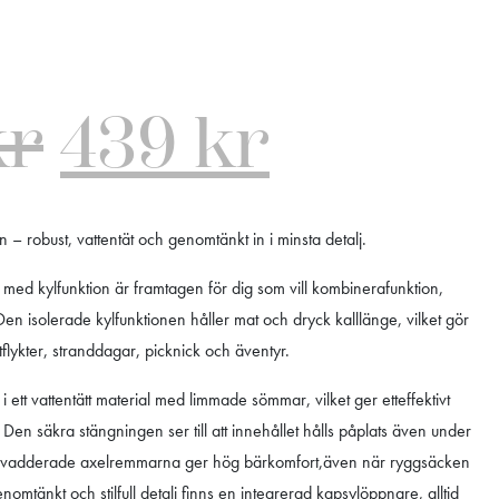
n
kr
439
kr
 – robust, vattentät och genomtänkt in i minsta detalj.
ed kylfunktion är framtagen för dig som vill kombinerafunktion,
Den isolerade kylfunktionen håller mat och dryck kalllänge, vilket gör
flykter, stranddagar, picknick och äventyr.
i ett vattentätt material med limmade sömmar, vilket ger etteffektivt
Den säkra stängningen ser till att innehållet hålls påplats även under
De vadderade axelremmarna ger hög bärkomfort,även när ryggsäcken
omtänkt och stilfull detalj finns en integrerad kapsylöppnare, alltid