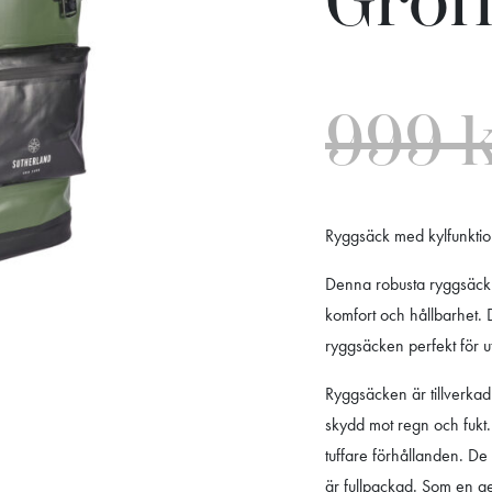
Grö
999
Ryggsäck med kylfunktion
Denna robusta ryggsäck m
komfort och hållbarhet. 
ryggsäcken perfekt för ut
Ryggsäcken är tillverkad 
skydd mot regn och fukt. 
tuffare förhållanden. 
är fullpackad. Som en gen