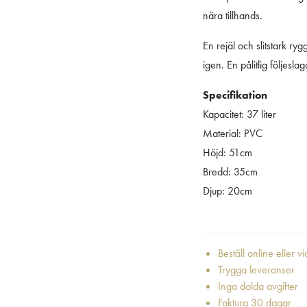
nära tillhands.
En rejäl och slitstark r
igen. En pålitlig följesla
Specifikation
Kapacitet: 37 liter
Material: PVC
Höjd: 51cm
Bredd: 35cm
Djup: 20cm
Beställ online eller v
Trygga leveranser
Inga dolda avgifter
Faktura 30 dagar