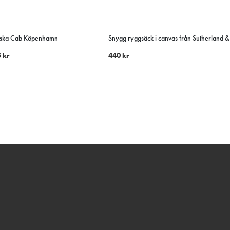
äska Cab Köpenhamn
Snygg ryggsäck i canvas från Sutherland &
5
kr
440
kr