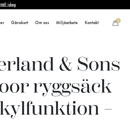
täll idag
0
ter
Gåvokort
Om oss
Miljöarbete
Kontakt
erland & Sons
oor ryggsäck
kylfunktion –