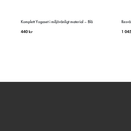
Komplett Yogaset i miljövänligt material – Blå
Resv
440
kr
1 04