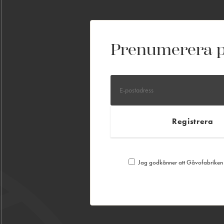
Prenumerera p
Jag godkänner att Gåvofabriken S