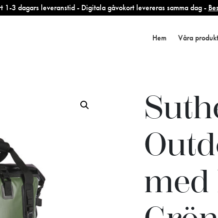
 1-3 dagars leveranstid - Digitala gåvokort levereras samma dag -
Bes
Hem
Våra produk
Suth
Outd
med 