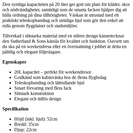
Den rymliga kapaciteten på 20 liter ger gott om plats för kläder, skor
och nödvändigheter, samtidigt som de smarta facken hjälper dig att
hålla ordning på dina tillhörigheter. Väskan är utrustad med ett
praktiskt teleskophandtag och smidiga hjul som gör den enkel att
rulla genom flygplatser och stadsmiljöer.
Tillverkad i slitstarka material med en stilren design kännetecknar
den Sutherland & Sons känsla för kvalitet och funktion. Oavsett om
du ska på en weekendresa eller en övernattning i jobbet är detta en
pålitlig och elegant följeslagare.
Egenskaper
20L kapacitet – perfekt för weekendresor
Godkänd som kabinväska hos de flesta flygbolag
Teleskophandtag och lättrullande hjul
Smart förvaring med flera fack
Slitstark konstruktion
Elegant och tidlös design
Specifikation
Höjd (inkl. hjul): 52cm
Bredd: 35cm
Djup: 22cm