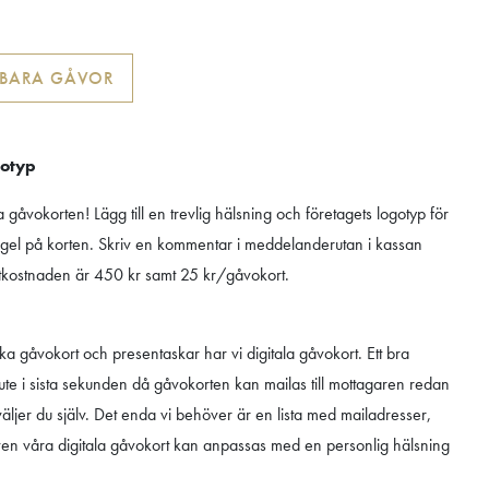
LBARA GÅVOR
gotyp
a gåvokorten! Lägg till en trevlig hälsning och företagets logotyp för
rägel på korten. Skriv en kommentar i meddelanderutan i kassan
rtkostnaden är 450 kr samt 25 kr/gåvokort.
siska gåvokort och presentaskar har vi digitala gåvokort. Ett bra
 ute i sista sekunden då gåvokorten kan mailas till mottagaren redan
ljer du själv. Det enda vi behöver är en lista med mailadresser,
Även våra digitala gåvokort kan anpassas med en personlig hälsning