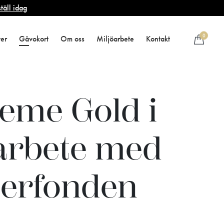
täll idag
0
ter
Gåvokort
Om oss
Miljöarbete
Kontakt
eme Gold i
rbete med
erfonden