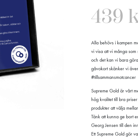
439
Alla behövs i kampen mo
vi visa att vi många som
och det kan vi bara göra 
gåvokort skänker vi även
#tillsammansmotcancer
Supreme Gold är vårt mes
hög kvalitet till bra pri
produkter att välja mell
Tänk att kunna ge bort en
Georg Jensen till den in
Ett Supreme Gold gör var