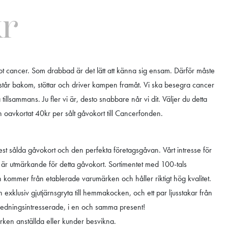
kr
t cancer. Som drabbad är det lätt att känna sig ensam. Därför måste
 står bakom, stöttar och driver kampen framåt. Vi ska besegra cancer
tillsammans. Ju fler vi är, desto snabbare når vi dit. Väljer du detta
 oavkortat 40kr per sålt gåvokort till Cancerfonden.
t sålda gåvokort och den perfekta företagsgåvan. Vårt intresse för
ser är utmärkande för detta gåvokort. Sortimentet med 100-tals
an kommer från etablerade varumärken och håller riktigt hög kvalitet.
 exklusiv gjutjärnsgryta till hemmakocken, och ett par ljusstakar från
redningsintresserade, i en och samma present!
ken anställda eller kunder besvikna.