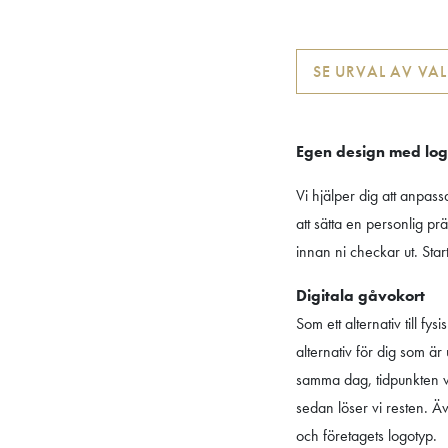
SE URVAL AV VA
Egen design med lo
Vi hjälper dig att anpass
att sätta en personlig p
innan ni checkar ut. Sta
Digitala gåvokort
Som ett alternativ till fy
alternativ för dig som är
samma dag, tidpunkten vä
sedan löser vi resten. 
och företagets logotyp.