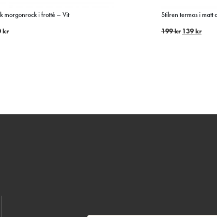
 morgonrock i frotté – Vit
Stilren termos i matt 
0
kr
199
kr
139
kr