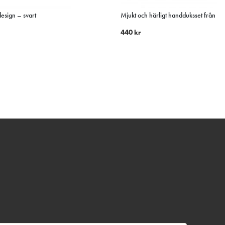
design – svart
Mjukt och härligt handduksset från Yll
440
kr