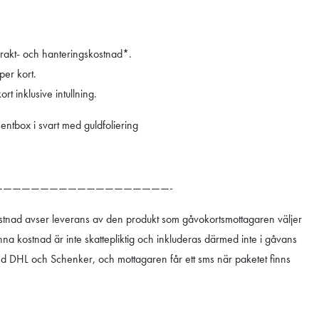
 frakt- och hanteringskostnad*.
per kort.
rt inklusive intullning.
entbox i svart med guldfoliering
———————————————————-
stnad avser leverans av den produkt som gåvokortsmottagaren väljer
nna kostnad är inte skattepliktig och inkluderas därmed inte i gåvans
d DHL och Schenker, och mottagaren får ett sms när paketet finns