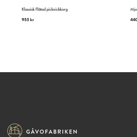
Klassisk Flätad picknickkorg
Mjuk
955
kr
44