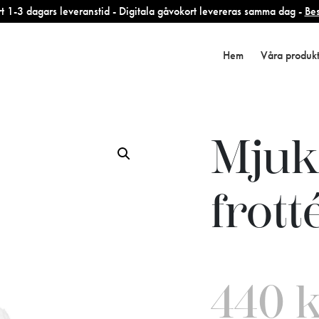
 1-3 dagars leveranstid - Digitala gåvokort levereras samma dag -
Bes
Hem
Våra produk
Mjuk
frott
440