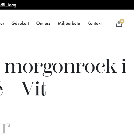
täll idag
0
ter
Gåvokort
Om oss
Miljöarbete
Kontakt
 morgonrock i
é – Vit
kr