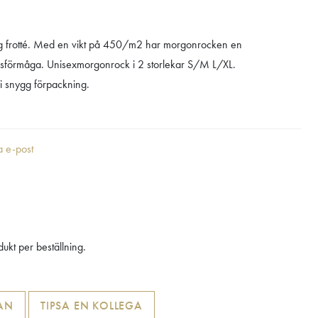
ig frotté. Med en vikt på 450/m2 har morgonrocken en
nsförmåga. Unisexmorgonrock i 2 storlekar S/M L/XL.
 snygg förpackning.
ia e-post
ukt per beställning.
AN
TIPSA EN KOLLEGA