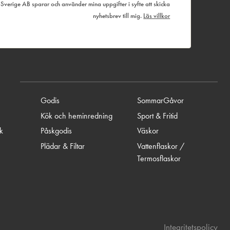
verige AB sparar och använder mina uppgifter i syfte att skicka
nyhetsbrev till mig.
Läs villkor
Godis
SommarGåvor
Kök och heminredning
Sport & Fritid
ik
Påskgodis
Väskor
Plädar & Filtar
Vattenflaskor /
Termosflaskor
Integritetspolicy