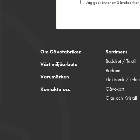
Jag godkänner att Gåvofabriken S
Om Gåvofabriken
Sortiment
Bäddset / Textil
Vårt miljöarbete
Badrum
Varumärken
Elektronik / Tekn
Gåvokort
Kontakta oss
Glas och Kristall