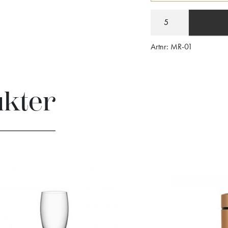
Artnr:
MR-01
ukter