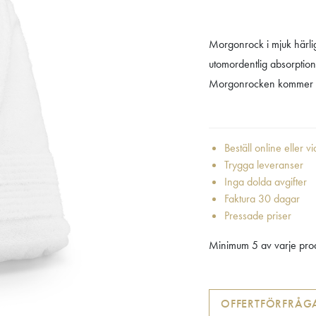
Morgonrock i mjuk härl
utomordentlig absorptio
Morgonrocken kommer i
Beställ online eller v
Trygga leveranser
Inga dolda avgifter
Faktura 30 dagar
Pressade priser
Minimum 5 av varje prod
OFFERTFÖRFRÅG