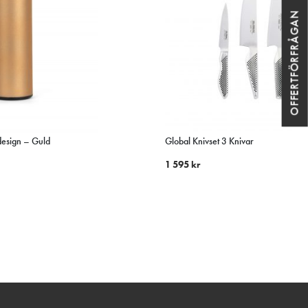
OFFERTFÖRFRÅGAN
 design – Guld
Global Knivset 3 Knivar
1 595
kr