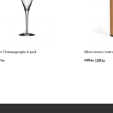
e Champagneglas 4-pack
Stilren termos i matt
9
kr
199
kr
139
kr