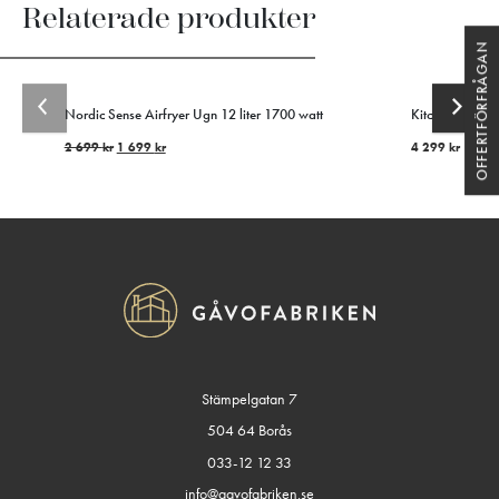
Relaterade produkter
OFFERTFÖRFRÅGAN
Nordic Sense Airfryer Ugn 12 liter 1700 watt
KitchenAid Foo
2 699
kr
1 699
kr
4 299
kr
Stämpelgatan 7
504 64 Borås
033-12 12 33
info@gavofabriken.se