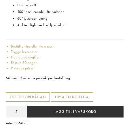
Ultratyst drift
100° oscillerande luftcirkulation
60° justerbar lutning
Ambient light med två ljusstyrkor
Beställ online eller via e-post
Trygga leveranser
Inga dolda avgifter
Faktura 30 dagar
Pressade priser
Minimum 5 av varje produkt per beställning.
OFFERTFÖRFRÅGAN
TIPSA EN KOLLEGA
LÄGG TILL I VARUKORG
Artnr:
SSMF-15