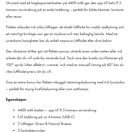
Utrustad med ett högkapacitetsbatteri på 4400 mAh ger den upp till hela 9,5
timmars användning på en enda laddning – perfekt för både hemmet, kontoret
eller resan.
Fläkten erbjuder två olika luftlägen: ett direkt luftflöde för snabb nedkylning och
ett naturligt brisläge som ger en mjukare och mer behaglig känsla. Med tre
justerbara hastigheter kan du enkelt anpassa luftflödet efter dina behov.
Den ultratysta driften gör att fläkten passar utmärkt även under natten eller vid
arbete där du vill undvika störande ljud. Tack vare den breda oscillationen på
100° sprids luften effektivt i rummet, och med en manuell lutning på 60° kan du
rikta luftflödet precis dit du vill.
Som en extra bonus har fläkten inbyggd stämningsbelysning med två ljusstyrkor
– perfekt för mysig kvällsbelysning eller som nattlampa.
Egenskaper
4400 mAh batteri – upp till 9,5 timmars användning
Full laddning på ca 4 timmar (USB-C)
2 luftlägen: Direct & Natural Breeze
3 hastighetsnivåer