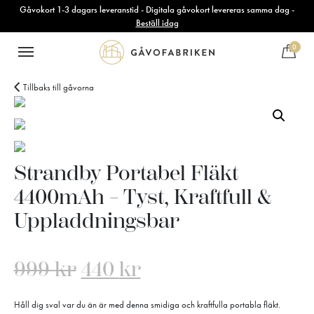
Gåvokort 1-3 dagars leveranstid - Digitala gåvokort levereras samma dag -
Beställ idag
0
Tillbaks till gåvorna
Strandby Portabel Fläkt
4400mAh – Tyst, Kraftfull &
Uppladdningsbar
999
kr
440
kr
Håll dig sval var du än är med denna smidiga och kraftfulla portabla fläkt.