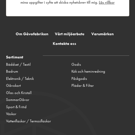
mina uppgifter i syfte att skicka nyhetsbrev till mig.
Läs villkor
Om Gåvofabriken
Vårt miljöarbete
Varumärken
Kontakta oss
Sortiment
Bäddset / Textil
Godis
Badrum
Kök och heminredning
Elektronik / Teknik
Påskgodis
Gåvokort
Plädar & Filtar
Glas och Kristall
SommarGåvor
Sport & Fritid
Väskor
Vattenflaskor / Termosflaskor