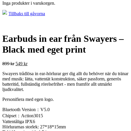
Inga produkter i varukorgen.
Tillbaks till gåvorna
Earbuds in ear från Swayers –
Black med eget print
899
kr
549
kr
Swayers trådlösa in ear-hörlurar ger dig allt du behöver när du tränar
med musik: lätta, vattentät konstruktion, säker passform, generös
batteritid, fullständig rörelsefrihet - men framför allt utmärkt
ljudkvalitet.
Personifiera med egen logo.
Bluetooth Version：V5.0
Chipset：Action3015
Vattentåliga IPX6
Hörlurarnas storlek: 27*18*15mm