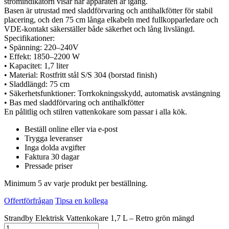
strömindikatorn visar när apparaten är igång.
Basen är utrustad med sladdförvaring och antihalkfötter för stabil
placering, och den 75 cm långa elkabeln med fullkopparledare och
VDE-kontakt säkerställer både säkerhet och lång livslängd.
Specifikationer:
• Spänning: 220–240V
• Effekt: 1850–2200 W
• Kapacitet: 1,7 liter
• Material: Rostfritt stål S/S 304 (borstad finish)
• Sladdlängd: 75 cm
• Säkerhetsfunktioner: Torrkokningsskydd, automatisk avstängning
• Bas med sladdförvaring och antihalkfötter
En pålitlig och stilren vattenkokare som passar i alla kök.
Beställ online eller via e-post
Trygga leveranser
Inga dolda avgifter
Faktura 30 dagar
Pressade priser
Minimum 5 av varje produkt per beställning.
Offertförfrågan
Tipsa en kollega
Strandby Elektrisk Vattenkokare 1,7 L – Retro grön mängd