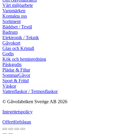
Vårt miljöarbete
Varumärken
Kontakta oss
Sortiment
Bäddset / Textil
Badrum
Elektronik / Teknik
Gåvokort
Glas och Kristall
Godis
Kök och heminredning
Påskgodis
Plädar & Filtar
SommarGåvor
Sport & Fritid
Väskor
Vattenflaskor / Termosflaskor
© Gåvofabriken Sverige AB 2026
Integritetspolicy
Offertförfrågan