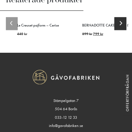
Le Creuset pajform – Cerise
BERNADOTTE CAKE KNIFE & S
440
kr
899
kr
799
kr
OFFERTFÖRFRÅGAN
Stämpelgatan 7
504 64 Borås
033-12 12 33
info@gavofabriken.se