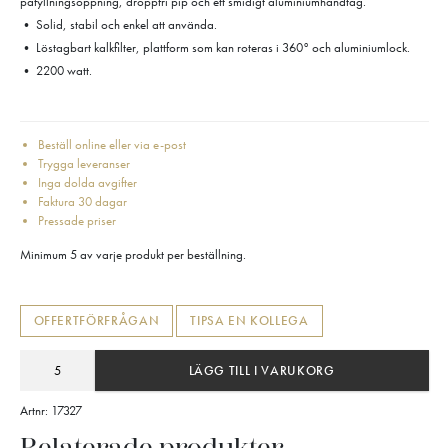
påfyllningsöppning, droppfri pip och ett smidigt aluminiumhandtag.
• Solid, stabil och enkel att använda.
• Löstagbart kalkfilter, plattform som kan roteras i 360° och aluminiumlock.
• 2200 watt.
Beställ online eller via e-post
Trygga leveranser
Inga dolda avgifter
Faktura 30 dagar
Pressade priser
Minimum 5 av varje produkt per beställning.
OFFERTFÖRFRÅGAN
TIPSA EN KOLLEGA
LÄGG TILL I VARUKORG
Artnr:
17327
Relaterade produkter