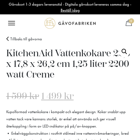
Gåvokort 1-3 dagars leveranstid - Digitala gåvokort levereras samma dag -
Beställ idag
0
Tillbaks till gåvorna
KitchenAid Vattenkokare 22,6
x 17,8 x 26,2 cm 1,25 liter 2200
watt Creme
1 599
kr
1 499
kr
Kupolformad vattenkokare i kompakt och elegant design. Kokar snabbt upp
vatten tack vare kannans storlek, är enkel att använda och ger visuell
återkoppling i form av LED-indikator på på/av-knappen.
• Enkelväggskonstruktion i rostfritt stålmed inre vattennivåmarkeringar, bred