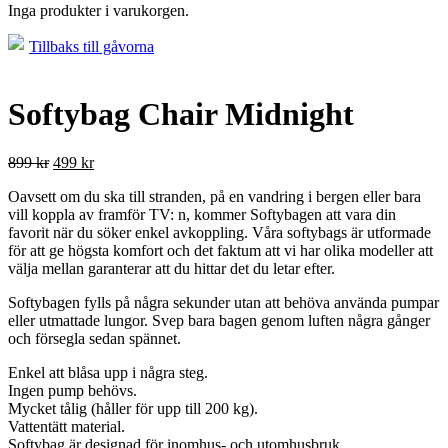
Inga produkter i varukorgen.
Tillbaks till gåvorna
Softybag Chair Midnight
899
kr
499
kr
Oavsett om du ska till stranden, på en vandring i bergen eller bara
vill koppla av framför TV: n, kommer Softybagen att vara din
favorit när du söker enkel avkoppling. Våra softybags är utformade
för att ge högsta komfort och det faktum att vi har olika modeller att
välja mellan garanterar att du hittar det du letar efter.
Softybagen fylls på några sekunder utan att behöva använda pumpar
eller utmattade lungor. Svep bara bagen genom luften några gånger
och försegla sedan spännet.
Enkel att blåsa upp i några steg.
Ingen pump behövs.
Mycket tålig (håller för upp till 200 kg).
Vattentätt material.
Softybag är designad för inomhus- och utomhusbruk.