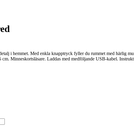
red
alj i hemmet. Med enkla knapptryck fyller du rummet med härlig musi
7,5 cm. Minneskortsläsare. Laddas med medföljande USB-kabel. Instrukt