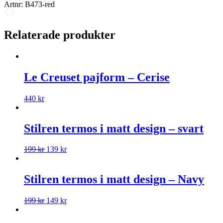
Artnr:
B473-red
Relaterade produkter
Le Creuset pajform – Cerise
440
kr
Stilren termos i matt design – svart
199
kr
139
kr
Stilren termos i matt design – Navy
199
kr
149
kr