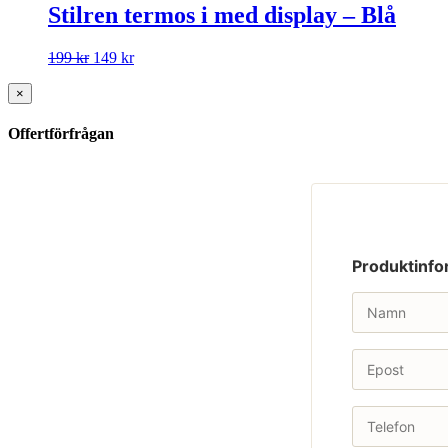
Stilren termos i med display – Blå
199
kr
149
kr
×
Offertförfrågan
Produktinfo