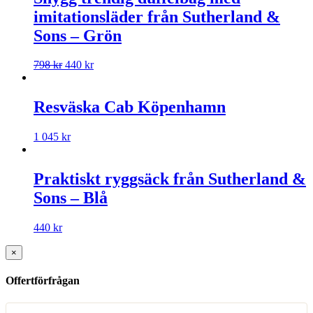
imitationsläder från Sutherland &
Sons – Grön
798
kr
440
kr
Resväska Cab Köpenhamn
1 045
kr
Praktiskt ryggsäck från Sutherland &
Sons – Blå
440
kr
×
Offertförfrågan