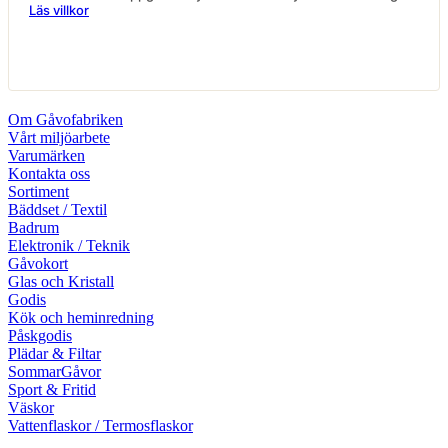
Läs villkor
Om Gåvofabriken
Vårt miljöarbete
Varumärken
Kontakta oss
Sortiment
Bäddset / Textil
Badrum
Elektronik / Teknik
Gåvokort
Glas och Kristall
Godis
Kök och heminredning
Påskgodis
Plädar & Filtar
SommarGåvor
Sport & Fritid
Väskor
Vattenflaskor / Termosflaskor