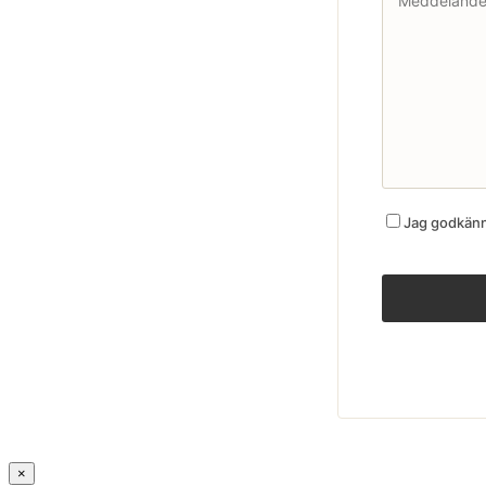
Jag godkänne
×