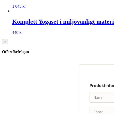
1 045
kr
Komplett Yogaset i miljövänligt materi
440
kr
×
Offertförfrågan
Produktinfo