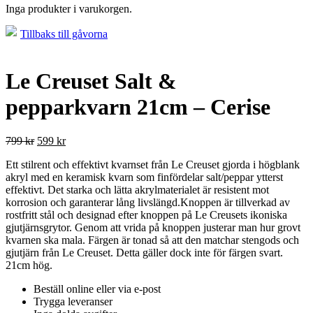
Inga produkter i varukorgen.
Tillbaks till gåvorna
Le Creuset Salt &
pepparkvarn 21cm – Cerise
799
kr
599
kr
Ett stilrent och effektivt kvarnset från Le Creuset gjorda i högblank
akryl med en keramisk kvarn som finfördelar salt/peppar ytterst
effektivt. Det starka och lätta akrylmaterialet är resistent mot
korrosion och garanterar lång livslängd.Knoppen är tillverkad av
rostfritt stål och designad efter knoppen på Le Creusets ikoniska
gjutjärnsgrytor. Genom att vrida på knoppen justerar man hur grovt
kvarnen ska mala. Färgen är tonad så att den matchar stengods och
gjutjärn från Le Creuset. Detta gäller dock inte för färgen svart.
21cm hög.
Beställ online eller via e-post
Trygga leveranser