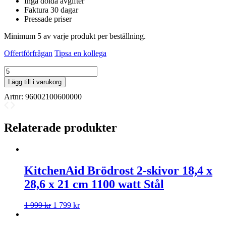
Inga dolda avgifter
Faktura 30 dagar
Pressade priser
Minimum 5 av varje produkt per beställning.
Offertförfrågan
Tipsa en kollega
Le
Creuset
Lägg till i varukorg
Salt
Artnr:
96002100600000
&
pepparkvarn
21cm
-
Relaterade produkter
Cerise
mängd
KitchenAid Brödrost 2-skivor 18,4 x
28,6 x 21 cm 1100 watt Stål
1 999
kr
1 799
kr