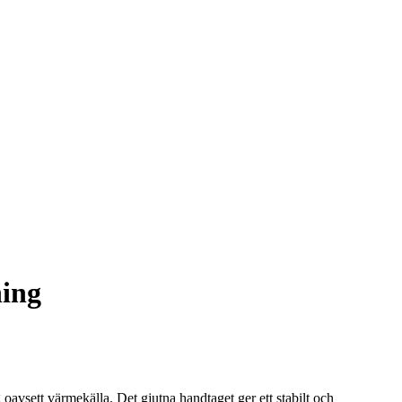
ning
avsett värmekälla. Det gjutna handtaget ger ett stabilt och