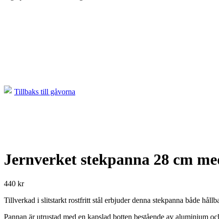
Tillbaks till gåvorna
Jernverket stekpanna 28 cm med
440
kr
Tillverkad i slitstarkt rostfritt stål erbjuder denna stekpanna både hå
Pannan är utrustad med en kapslad botten bestående av aluminium och j