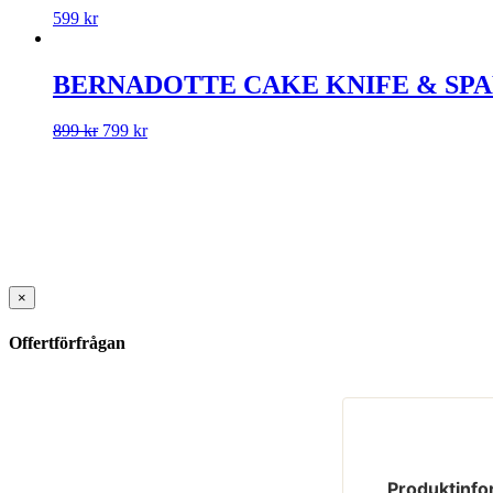
599
kr
BERNADOTTE CAKE KNIFE & SPAD
899
kr
799
kr
×
Offertförfrågan
Produktinfo