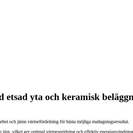
 etsad yta och keramisk belägg
llbarhet och jämn värmefördelning för bästa möjliga matlagningsresultat.
ärn, vilket ger optimal värmespridning och effektiv energianvändning o