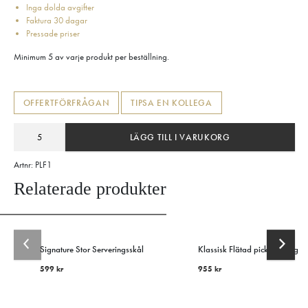
Inga dolda avgifter
Faktura 30 dagar
Pressade priser
Minimum 5 av varje produkt per beställning.
OFFERTFÖRFRÅGAN
TIPSA EN KOLLEGA
LÄGG TILL I VARUKORG
Artnr:
PLF1
Relaterade produkter
Signature Stor Serveringsskål
Klassisk Flätad picknickkorg
599
kr
955
kr