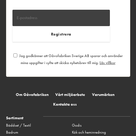
Jag godkänner att Gåvofabriken Sverige AB sparar och använder
mina uppgifter i syfte att skicka nyhetsbrev till mig.
Läs villkor
Om Gåvofabriken
Vårt miljöarbete
Varumärken
Kontakta oss
Sortiment
Bäddset / Textil
Godis
Badrum
Kök och heminredning