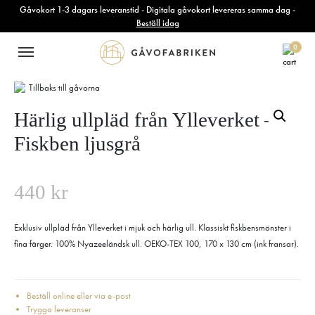
Gåvokort 1-3 dagars leveranstid - Digitala gåvokort levereras samma dag -
Beställ idag
0
Tillbaks till gåvorna
Härlig ullpläd från Ylleverket –
Fiskben ljusgrå
440
kr
Exklusiv ullpläd från Ylleverket i mjuk och härlig ull. Klassiskt fiskbensmönster i
fina färger. 100% Nyazeeländsk ull. OEKO-TEX 100, 170 x 130 cm (ink fransar).
Beställ online eller via e-post
Trygga leveranser