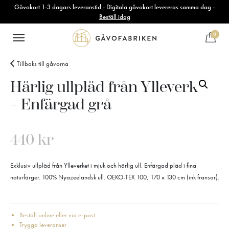
Gåvokort 1-3 dagars leveranstid - Digitala gåvokort levereras samma dag -
Beställ idag
0
Tillbaks till gåvorna
Härlig ullpläd från Ylleverket
– Enfärgad grå
440
kr
Exklusiv ullpläd från Ylleverket i mjuk och härlig ull. Enfärgad pläd i fina
naturfärger. 100% Nyazeeländsk ull. OEKO-TEX 100, 170 x 130 cm (ink fransar).
Beställ online eller via e-post
Trygga leveranser