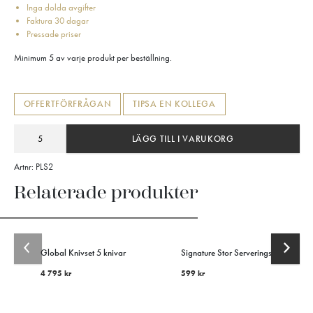
Inga dolda avgifter
Faktura 30 dagar
Pressade priser
Minimum 5 av varje produkt per beställning.
OFFERTFÖRFRÅGAN
TIPSA EN KOLLEGA
LÄGG TILL I VARUKORG
Artnr:
PLS2
Relaterade produkter
Global Knivset 5 knivar
Signature Stor Serveringsskål
4 795
kr
599
kr