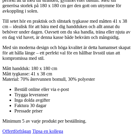
perfekt att ta med till stranden, gymmet eller bastun. Med sin
generösa storlek på 180 x 180 cm ger den gott om utrymme för
avkoppling i solen.
Till setet hör en praktisk och slitstark tygkasse med måtten 41 x 38
cm – idealisk för att bära med dig handduken och allt annat du
behöver under dagen. Oavsett om du ska handla, träna eller njuta av
en dag vid havet, är denna kasse både bekväm och mångsidig.
Med sin moderna design och höga kvalitet är detta hamamset skapat
för att hålla länge – ett perfekt val för en hållbar livsstil utan att
kompromissa med stil.
Mått handduk: 180 x 180 cm
Mått tygkasse: 41 x 38 cm
Material: 70% återvunnen bomull, 30% polyester
Beställ online eller via e-post
Trygga leveranser
Inga dolda avgifter
Faktura 30 dagar
Pressade priser
Minimum 5 av varje produkt per beställning.
Offertförfrågan
Tipsa en kollega