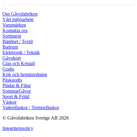
Om Gåvofabriken
Vårt miljöarbete
Varumärken
Kontakta oss
Sortiment
Bäddset / Textil
Badrum
Elektronik / Teknik
Gåvokort
Glas och Kristall
Godis
Kök och heminredning
Påskgodis
Plädar & Filtar
SommarGåvor
Sport & Fritid
Väskor
Vattenflaskor / Termosflaskor
© Gåvofabriken Sverige AB 2026
Integritetspolicy