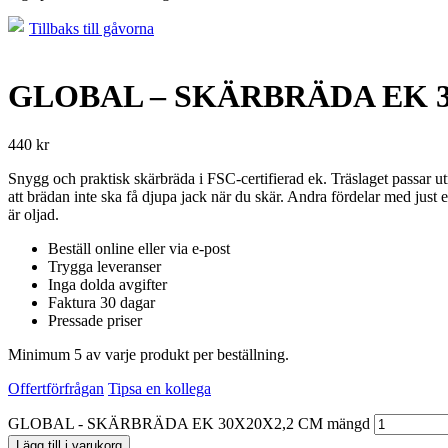
Tillbaks till gåvorna
GLOBAL – SKÄRBRÄDA EK 3
440
kr
Snygg och praktisk skärbräda i FSC-certifierad ek. Träslaget passar utmär
att brädan inte ska få djupa jack när du skär. Andra fördelar med just 
är oljad.
Beställ online eller via e-post
Trygga leveranser
Inga dolda avgifter
Faktura 30 dagar
Pressade priser
Minimum 5 av varje produkt per beställning.
Offertförfrågan
Tipsa en kollega
GLOBAL - SKÄRBRÄDA EK 30X20X2,2 CM mängd
Lägg till i varukorg