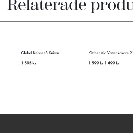
Relaterade prod
Global Knivset 3 Knivar
KitchenAid Vattenkokare 2
1 595
kr
1 599
kr
1 499
kr