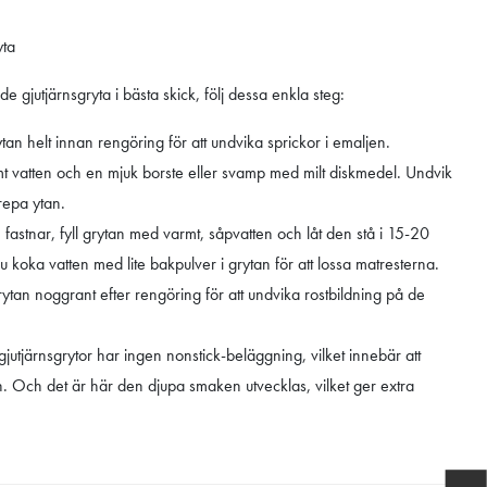
yta
de gjutjärnsgryta i bästa skick, följ dessa enkla steg:
ytan helt innan rengöring för att undvika sprickor i emaljen.
 vatten och en mjuk borste eller svamp med milt diskmedel. Undvik
repa ytan.
astnar, fyll grytan med varmt, såpvatten och låt den stå i 15-20
du koka vatten med lite bakpulver i grytan för att lossa matresterna.
rytan noggrant efter rengöring för att undvika rostbildning på de
utjärnsgrytor har ingen nonstick-beläggning, vilket innebär att
n. Och det är här den djupa smaken utvecklas, vilket ger extra