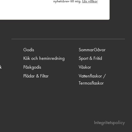
nyhetsbrev till mig.
Läs villkor
Godis
SommarGåvor
Kök och heminredning
Sport & Fritid
ik
Påskgodis
Väskor
Plädar & Filtar
Vattenflaskor /
Termosflaskor
Integritetspolicy