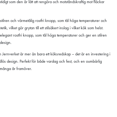
idigt som den är lätt att rengöra och motståndskraftig mot fläckar
 stilren och värmetålig rostfri knopp, som tål höga temperaturer och
ik, vilket gör grytan till ett stilsäkert inslag i vilket kök som helst.
 elegant rostfri knopp, som tål höga temperaturer och ger en stilren
 design.
n Jernverket är mer än bara ett köksredskap – det är en investering i
tidlös design. Perfekt för både vardag och fest, och en oumbärlig
ör många år framöver.
.