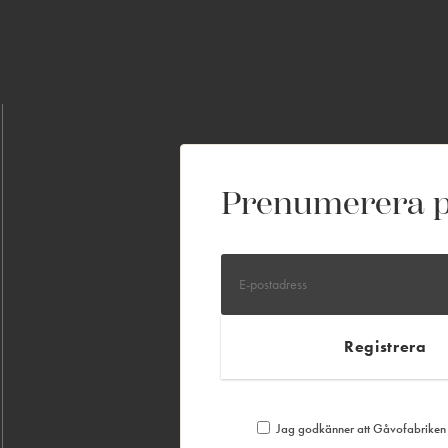
Prenumerera p
Jag godkänner att Gåvofabriken S