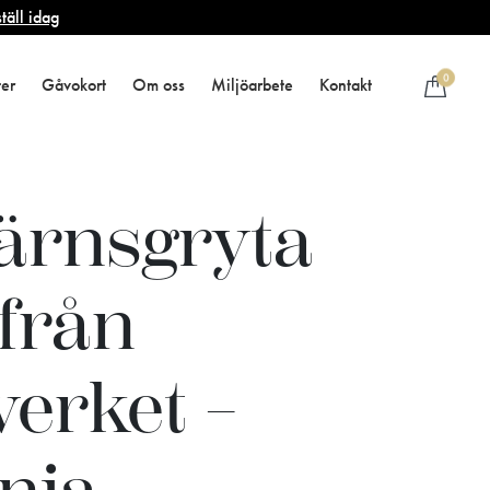
täll idag
0
ter
Gåvokort
Om oss
Miljöarbete
Kontakt
järnsgryta
 från
verket –