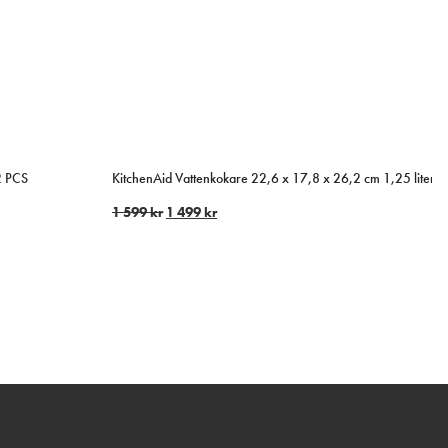
2 PCS
KitchenAid Vattenkokare 22,6 x 17,8 x 26,2 cm 1,25 liter 2
1 599
kr
1 499
kr