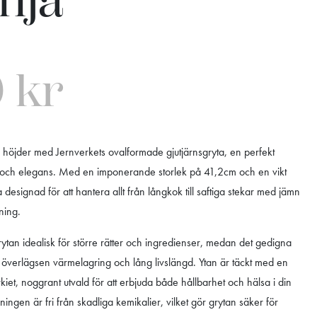
nja
9
kr
ya höjder med Jernverkets ovalformade gjutjärnsgryta, en perfekt
 och elegans. Med en imponerande storlek på 41,2cm och en vikt
designad för att hantera allt från långkok till saftiga stekar med jämn
ning.
tan idealisk för större rätter och ingredienser, medan det gedigna
en överlägsen värmelagring och lång livslängd. Ytan är täckt med en
rkiet, noggrant utvald för att erbjuda både hållbarhet och hälsa i din
ngen är fri från skadliga kemikalier, vilket gör grytan säker för