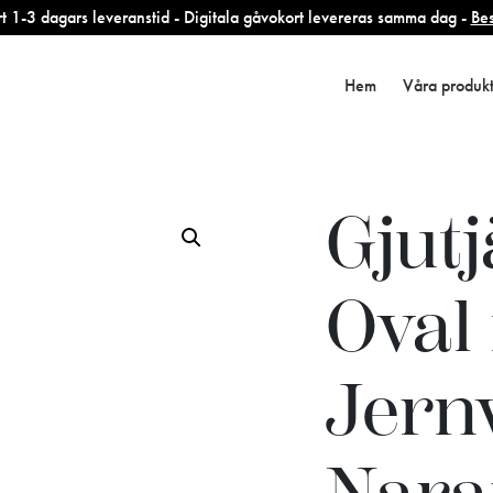
 1-3 dagars leveranstid - Digitala gåvokort levereras samma dag -
Bes
Hem
Våra produk
Gjut
Oval
Jern