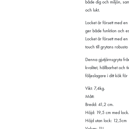
både dig och miljön, samt
och lukt.
Locket är försett med en
ger både funktion och estet
Locket är försett med en
touch till grytans robusta
Denna gjutjärnsgryta frå
kvalitet, hållbarhet och 
följeslagare i ditt kök f
Vikt: 7,4kg.
Mått:
Bredd: 41,2 cm.
Höjd: 19,5 cm med lock
Höjd utan lock: 12,5cm
Volym: 11L