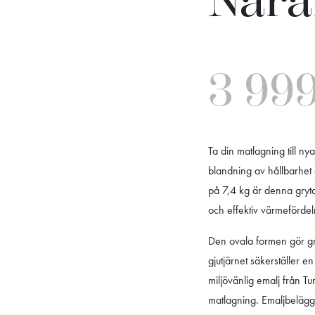
Nara
3 99
Ta din matlagning till n
blandning av hållbarhet
på 7,4 kg är denna gryta 
och effektiv värmefördel
Den ovala formen gör gry
gjutjärnet säkerställer 
miljövänlig emalj från Tu
matlagning. Emaljbeläggni