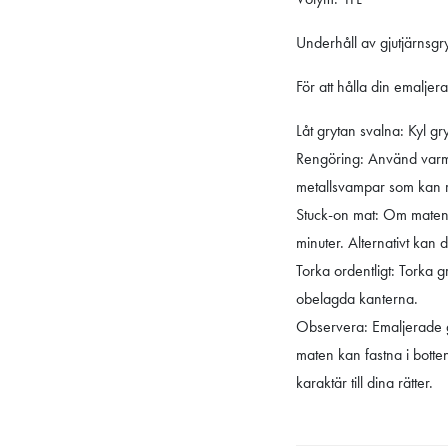
Underhåll av gjutjärnsgr
För att hålla din emaljera
Låt grytan svalna: Kyl gr
Rengöring: Använd varmt
metallsvampar som kan 
Stuck-on mat: Om maten f
minuter. Alternativt kan 
Torka ordentligt: Torka g
obelagda kanterna.
Observera: Emaljerade gj
maten kan fastna i botte
karaktär till dina rätter.