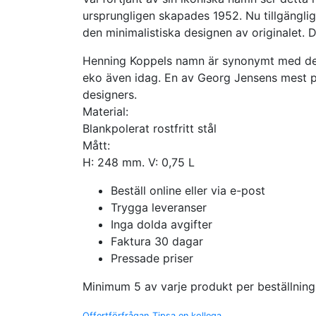
ursprungligen skapades 1952. Nu tillgänglig i
den minimalistiska designen av originalet. De
Henning Koppels namn är synonymt med det b
eko även idag. En av Georg Jensens mest pr
designers.
Material:
Blankpolerat rostfritt stål
Mått:
H: 248 mm. V: 0,75 L
Beställ online eller via e-post
Trygga leveranser
Inga dolda avgifter
Faktura 30 dagar
Pressade priser
Minimum 5 av varje produkt per beställning
Offertförfrågan
Tipsa en kollega