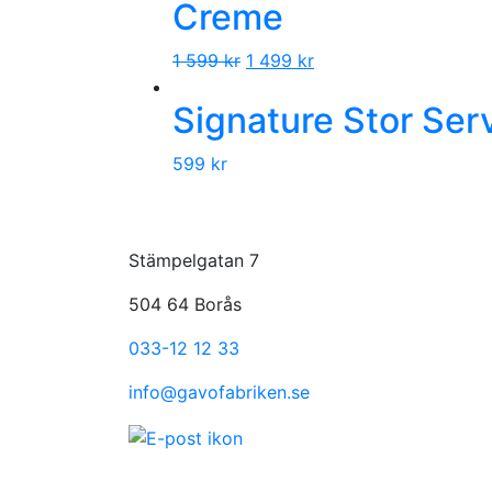
Creme
1 599
kr
1 499
kr
Signature Stor Ser
599
kr
Stämpelgatan 7
504 64 Borås
033-12 12 33
info@gavofabriken.se