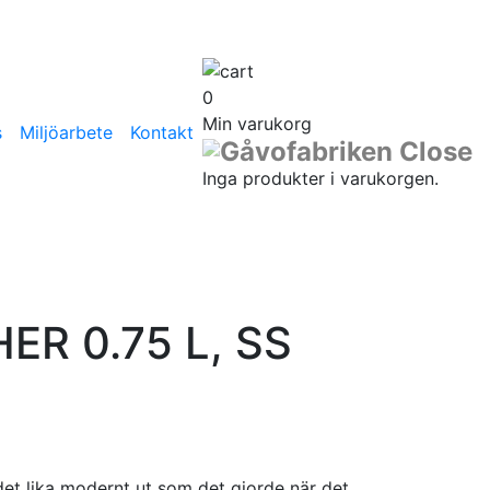
0
Min varukorg
s
Miljöarbete
Kontakt
Inga produkter i varukorgen.
ER 0.75 L, SS
det lika modernt ut som det gjorde när det