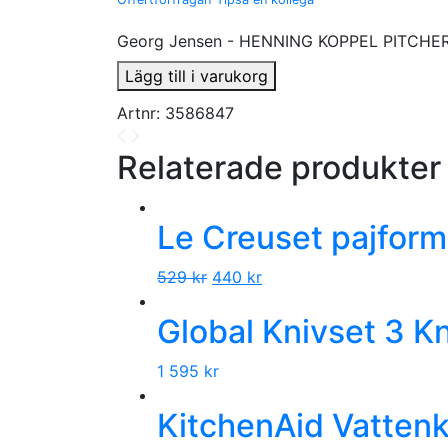
Georg Jensen - HENNING KOPPEL PITCHER
Lägg till i varukorg
Artnr:
3586847
Relaterade produkter
Le Creuset pajform
529
kr
440
kr
Global Knivset 3 Kn
1 595
kr
KitchenAid Vattenk