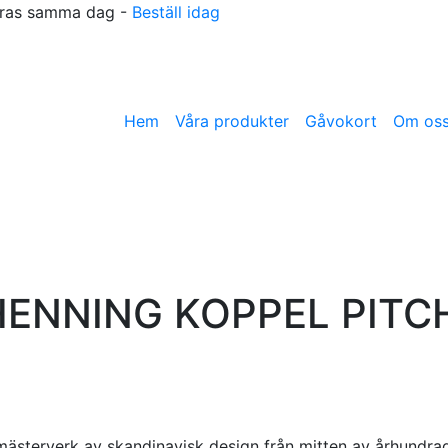
reras samma dag -
Beställ idag
Hem
Våra produkter
Gåvokort
Om os
HENNING KOPPEL PITCH
 mästerverk av skandinavisk design från mitten av århundra