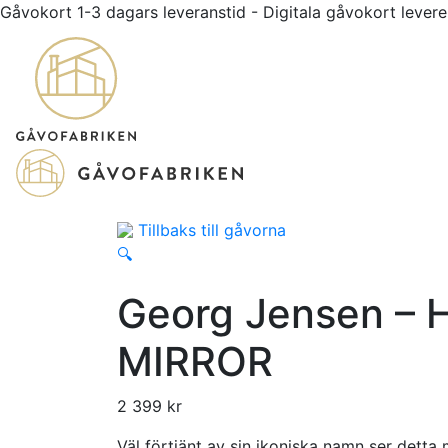
Gåvokort 1-3 dagars leveranstid - Digitala gåvokort leve
Tillbaks till gåvorna
🔍
Georg Jensen – 
MIRROR
2 399
kr
Väl förtjänt av sin ikoniska namn ser detta